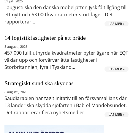
31 juli, 2026
I augusti ska den danska möbeljätten Jysk få tillgång till
ett nytt och 63 000 kvadratmeter stort lager. Det
rapporterar…
LÄS MER »
14 logistikfastigheter på ett bräde
5 augusti, 2026
457 000 fullt uthyrda kvadratmeter byter ägare när EQT
växlar upp och förvärvar åtta fastigheter i
Storbritannien, fyra i Tyskland…
LÄS MER »
Strategiskt sund ska skyddas
6 augusti, 2026
Saudiarabien har tagit initativ till en försvarsallians där
13 länder ska skydda sjöfarten i Bab-el-Mandebsundet.
Det rapporterar flera nyhetsmedier
LÄS MER »