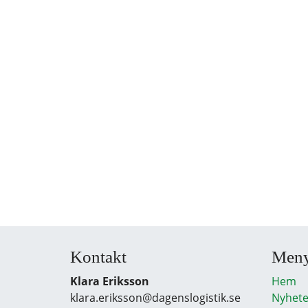
Kontakt
Men
Klara Eriksson
Hem
klara.eriksson@dagenslogistik.se
Nyhete