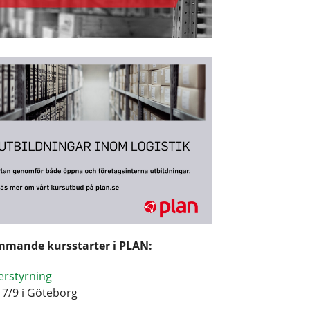
mande kursstarter i PLAN:
erstyrning
17/9 i Göteborg