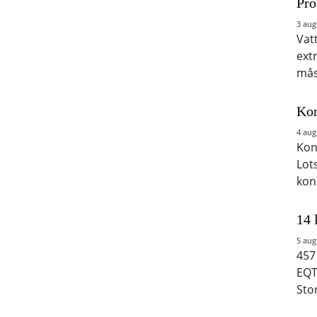
Pro
3 aug
Vat
ext
mås
Kon
4 aug
Kon
Lot
kon
14 
5 aug
457
EQT
Sto