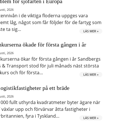
blem för sjöfarten i Europa
usti, 2026
tennivån i de viktiga floderna uppges vara
remt låg, något som får följder för de fartyg som
te ta sig…
LÄS MER »
kurserna ökade för första gången i år
usti, 2026
kurserna ökar för första gången i år Sandbergs
s & Transport stod för juli månads näst största
kurs och för första…
LÄS MER »
logistikfastigheter på ett bräde
usti, 2026
 000 fullt uthyrda kvadratmeter byter ägare när
 växlar upp och förvärvar åtta fastigheter i
rbritannien, fyra i Tyskland…
LÄS MER »