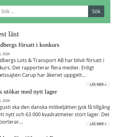
st läst
dbergs försatt i konkurs
i, 2026
dbergs Lots & Transport AB har blivit försatt i
kurs. Det rapporterar flera medier. Enligt
etssajten Carup har åkeriet uppgett…
LÄS MER »
k utökar med nytt lager
i, 2026
ugusti ska den danska möbeljätten Jysk få tillgång
 ett nytt och 63 000 kvadratmeter stort lager. Det
porterar…
LÄS MER »