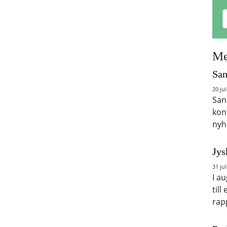
Me
San
20 jul
San
kon
nyh
Jys
31 jul
I a
till
rap