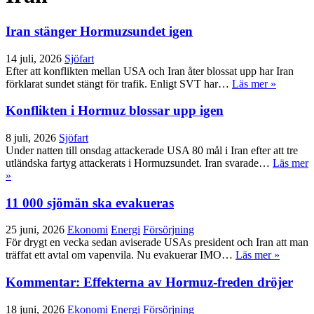
Iran stänger Hormuzsundet igen
14 juli, 2026
Sjöfart
Efter att konflikten mellan USA och Iran åter blossat upp har Iran
förklarat sundet stängt för trafik. Enligt SVT har…
Läs mer »
Konflikten i Hormuz blossar upp igen
8 juli, 2026
Sjöfart
Under natten till onsdag attackerade USA 80 mål i Iran efter att tre
utländska fartyg attackerats i Hormuzsundet. Iran svarade…
Läs mer
»
11 000 sjömän ska evakueras
25 juni, 2026
Ekonomi
Energi
Försörjning
För drygt en vecka sedan aviserade USAs president och Iran att man
träffat ett avtal om vapenvila. Nu evakuerar IMO…
Läs mer »
Kommentar: Effekterna av Hormuz-freden dröjer
18 juni, 2026
Ekonomi
Energi
Försörjning