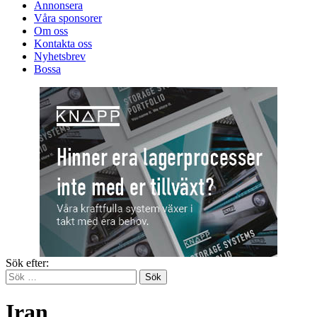
Annonsera
Våra sponsorer
Om oss
Kontakta oss
Nyhetsbrev
Bossa
Sök efter:
Iran