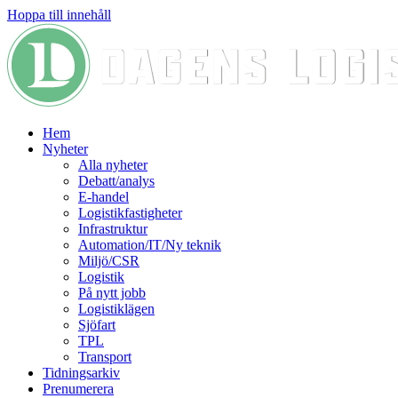
Hoppa till innehåll
Hem
Nyheter
Alla nyheter
Debatt/analys
E-handel
Logistikfastigheter
Infrastruktur
Automation/IT/Ny teknik
Miljö/CSR
Logistik
På nytt jobb
Logistiklägen
Sjöfart
TPL
Transport
Tidningsarkiv
Prenumerera