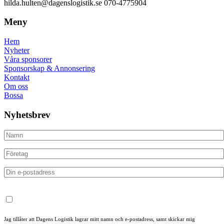
hilda.hulten@dagenslogistik.se 070-4775904
Meny
Hem
Nyheter
Våra sponsorer
Sponsorskap & Annonsering
Kontakt
Om oss
Bossa
Nyhetsbrev
Jag tillåter att Dagens Logistik lagrar mitt namn och e-postadress, samt skickar mig