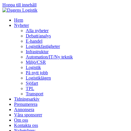
Hoppa till innehåll
Hem
Nyheter
Alla nyheter
Debatt/analys
E-handel
Logistikfastigheter
Infrastruktur
Automation/IT/Ny teknik
Miljö/CSR
Logistik
På nytt jobb
Logistiklägen
Sjöfart
TPL
Transport
Tidningsarkiv
Prenumerera
Annonsera
Våra sponsorer
Om oss
Kontakta oss
Nyhetsbrev