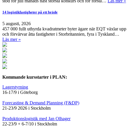
stod för juli månads näst största konkurs och för första…
Läs mer »
14 logistikfastigheter på ett bräde
5 augusti, 2026
457 000 fullt uthyrda kvadratmeter byter ägare när EQT växlar upp
och förvärvar åtta fastigheter i Storbritannien, fyra i Tyskland…
Läs mer »
Kommande kursstarter i PLAN:
Lagerstyrning
16-17/9 i Göteborg
Forecasting & Demand Planning (F&DP)
21-23/9 2026 i Stockholm
Produktionslogistik med Jan Olhager
22-23/9 + 6-7/10 i Stockholm