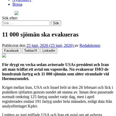
Bossa
Sök efter:
11 000 sjömän ska evakueras
Publicerat den
25 juni, 2026
(25 juni, 2026)
av
Redaktionen
Facebook
Twitter/X
LinkedIn
För drygt en vecka sedan aviserade USAs president och Iran
att man träffat ett avtal om vapenvila. Nu evakuerar IMO de
hundratals fartyg och 11 000 sjömän som sitter strandade vid
Hormuzsundet.
Kriget mellan Iran, USA och Israel bröt ut den 28 februari och fick i
praktiken sjöfarten genom sundet att stanna av. Innan dess passerade
normalt omkring 125 fartyg sundet varje dag, men i april
registrerades endast 191 fartyg under hela månaden, enligt data från
analysföretaget Kpler.
I mitten av juni träffade USA och Iran ett avtal om att avbryta