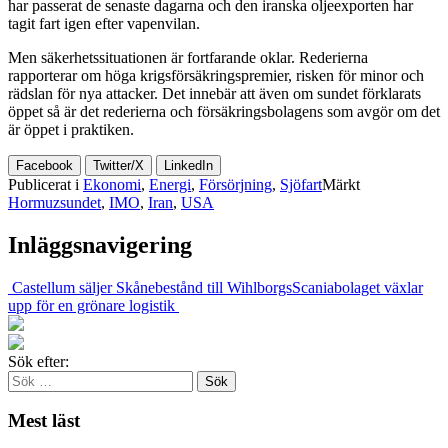
har passerat de senaste dagarna och den iranska oljeexporten har
tagit fart igen efter vapenvilan.
Men säkerhetssituationen är fortfarande oklar. Rederierna
rapporterar om höga krigsförsäkringspremier, risken för minor och
rädslan för nya attacker. Det innebär att även om sundet förklarats
öppet så är det rederierna och försäkringsbolagens som avgör om det
är öppet i praktiken.
Facebook
Twitter/X
LinkedIn
Publicerat i
Ekonomi
,
Energi
,
Försörjning
,
Sjöfart
Märkt
Hormuzsundet
,
IMO
,
Iran
,
USA
Inläggsnavigering
Castellum säljer Skånebestånd till Wihlborgs
Scaniabolaget växlar
upp för en grönare logistik
Sök efter:
Mest läst