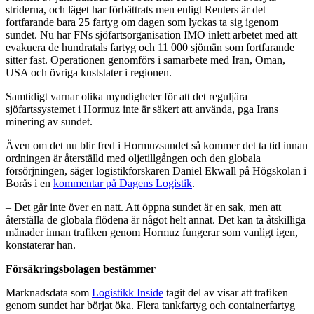
striderna, och läget har förbättrats men enligt Reuters är det
fortfarande bara 25 fartyg om dagen som lyckas ta sig igenom
sundet. Nu har FNs sjöfartsorganisation IMO inlett arbetet med att
evakuera de hundratals fartyg och 11 000 sjömän som fortfarande
sitter fast. Operationen genomförs i samarbete med Iran, Oman,
USA och övriga kuststater i regionen.
Samtidigt varnar olika myndigheter för att det reguljära
sjöfartssystemet i Hormuz inte är säkert att använda, pga Irans
minering av sundet.
Även om det nu blir fred i Hormuzsundet så kommer det ta tid innan
ordningen är återställd med oljetillgången och den globala
försörjningen, säger logistikforskaren Daniel Ekwall på Högskolan i
Borås i en
kommentar på Dagens Logistik
.
– Det går inte över en natt. Att öppna sundet är en sak, men att
återställa de globala flödena är något helt annat. Det kan ta åtskilliga
månader innan trafiken genom Hormuz fungerar som vanligt igen,
konstaterar han.
Försäkringsbolagen bestämmer
Marknadsdata som
Logistikk Inside
tagit del av visar att trafiken
genom sundet har börjat öka. Flera tankfartyg och containerfartyg