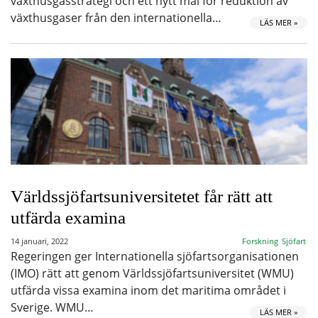
växthusgasstrategi och ett nytt mål för reduktion av
växthusgaser från den internationella…
LÄS MER »
Världssjöfartsuniversitetet får rätt att
utfärda examina
14 januari, 2022
Forskning
Sjöfart
Regeringen ger Internationella sjöfartsorganisationen
(IMO) rätt att genom Världssjöfartsuniversitet (WMU)
utfärda vissa examina inom det maritima området i
Sverige. WMU…
LÄS MER »