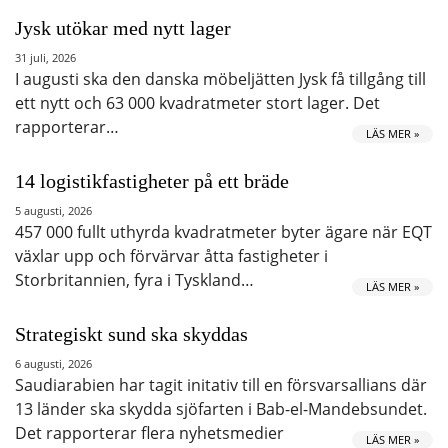
Jysk utökar med nytt lager
31 juli, 2026
I augusti ska den danska möbeljätten Jysk få tillgång till
ett nytt och 63 000 kvadratmeter stort lager. Det
rapporterar…
LÄS MER »
14 logistikfastigheter på ett bräde
5 augusti, 2026
457 000 fullt uthyrda kvadratmeter byter ägare när EQT
växlar upp och förvärvar åtta fastigheter i
Storbritannien, fyra i Tyskland…
LÄS MER »
Strategiskt sund ska skyddas
6 augusti, 2026
Saudiarabien har tagit initativ till en försvarsallians där
13 länder ska skydda sjöfarten i Bab-el-Mandebsundet.
Det rapporterar flera nyhetsmedier
LÄS MER »