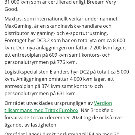
31 000 kvm som är certifierad enligt Breeam Very
Good.
MaxFps, som internationellt verkar under namnet
MaxGaming, är en skandinavisk e-handlare och
distributör av gaming- och e-sportutrustning.
Företaget hyr DC3.2 som har en total yta om ca 8 600
kvm. Den nya anläggningen omfattar 7 200 kvm lager,
ett entresolplan på 609 kvm samt kontors- och
personalutrymmen på 776 kvm.
Logistikspecialisten Elanders hyr DC2 på totalt ca 5 000
kvm. Anläggningen omfattar 4 000 kvm lager, ett
entresolplan på 374 kvm samt kontors- och
personalutrymmen på 631 kvm.
Området utvecklades ursprungligen av
Verdion
tillsammans med Tritax Eurobox
. När Brookfield
förvärvade Tritax i december 2024 tog de också över
ägandet av fastigheten.
Området ligger i direkt anslutning till E4:an med 30