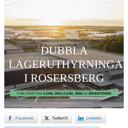
DUBBLA
LAGERUTHYRNINGA
I ROSERSBERG
PUBLICERAT DEN
2 JUNI, 2026
(2 JUNI, 2026)
AV
REDAKTIONEN
Facebook
Twitter/X
LinkedIn