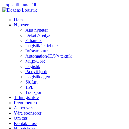
Hoppa till innehåll
Hem
Nyheter
Alla nyheter
Debatt/analys
E-handel
Logistikfastigheter
Infrastruktur
Automation/IT/Ny teknik
Miljö/CSR
Logistik
På nytt jobb
Logistiklägen
Sjöfart
TPL
Transport
Tidningsarkiv
Prenumerera
Annonsera
Våra sponsorer
Om oss
Kontakta oss
Nyhetsbrev