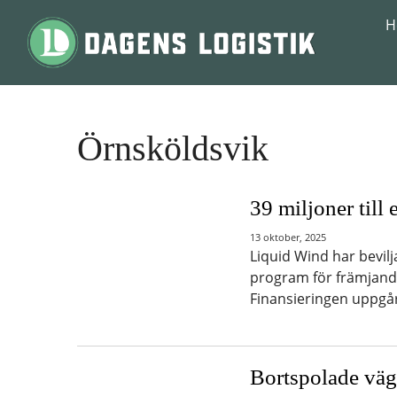
Hoppa till innehåll
H
Örnsköldsvik
39 miljoner till
13 oktober, 2025
Liquid Wind har bevilj
program för främjande
Finansieringen uppgår
Bortspolade väga