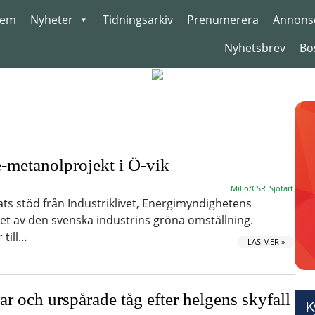
em
Nyheter
Tidningsarkiv
Prenumerera
Annons
Nyhetsbrev
Bo
 e-metanolprojekt i Ö-vik
Miljö/CSR
Sjöfart
ats stöd från Industriklivet, Energimyndighetens
t av den svenska industrins gröna omställning.
 till…
LÄS MER »
r och urspårade tåg efter helgens skyfall