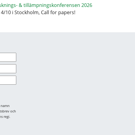
sknings- & tillämpningskonferensen 2026
14/10 i Stockholm, Call for papers!
tt namn
tsbrev och
s regi.