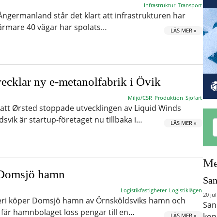
Infrastruktur
Transport
i Ångermanland står det klart att infrastrukturen har
Närmare 40 vägar har spolats…
LÄS MER »
ecklar ny e-metanolfabrik i Övik
Miljö/CSR
Produktion
Sjöfart
r att Ørsted stoppade utvecklingen av Liquid Winds
svik är startup-företaget nu tillbaka i…
LÄS MER »
Me
 Domsjö hamn
San
Logistikfastigheter
Logistiklägen
20 jul
eri köper Domsjö hamn av Örnsköldsviks hamn och
San
 får hamnbolaget loss pengar till en…
kon
LÄS MER »