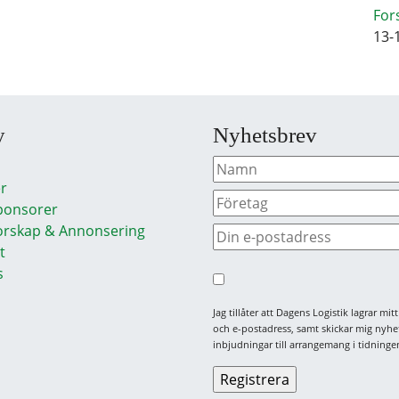
For
13-
y
Nyhetsbrev
r
ponsorer
rskap & Annonsering
t
s
Jag tillåter att Dagens Logistik lagrar mi
och e-postadress, samt skickar mig nyhe
inbjudningar till arrangemang i tidningen