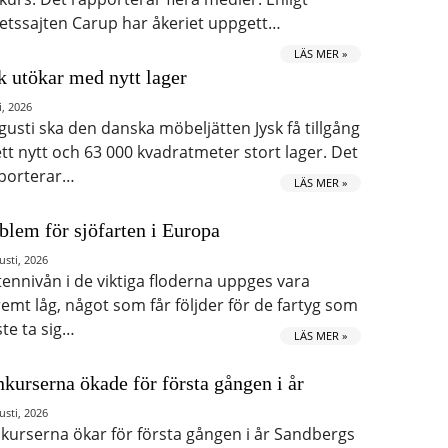
etssajten Carup har åkeriet uppgett…
LÄS MER »
k utökar med nytt lager
i, 2026
ugusti ska den danska möbeljätten Jysk få tillgång
 ett nytt och 63 000 kvadratmeter stort lager. Det
porterar…
LÄS MER »
blem för sjöfarten i Europa
usti, 2026
tennivån i de viktiga floderna uppges vara
remt låg, något som får följder för de fartyg som
te ta sig…
LÄS MER »
kurserna ökade för första gången i år
usti, 2026
kurserna ökar för första gången i år Sandbergs