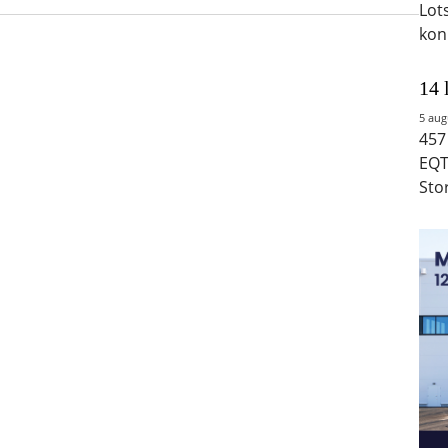
Lot
kon
14 
5 aug
457
EQT
Sto