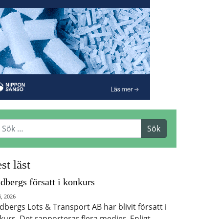
st läst
dbergs försatt i konkurs
i, 2026
dbergs Lots & Transport AB har blivit försatt i
kurs. Det rapporterar flera medier. Enligt