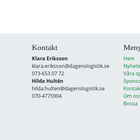
Kontakt
Men
Klara Eriksson
Hem
klara.eriksson@dagenslogistik.se
Nyhete
073-653 07 72
Våra s
Hilda Hultén
Sponso
hilda.hulten@dagenslogistik.se
Kontak
070-4775904
Om os
Bossa