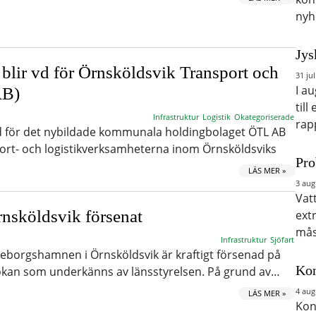
nyh
Jys
lir vd för Örnsköldsvik Transport och
31 jul
I a
AB)
till
Infrastruktur
Logistik
Okategoriserade
rap
d för det nybildade kommunala holdingbolaget ÖTL AB
ort- och logistikverksamheterna inom Örnsköldsviks
Pro
LÄS MER »
3 aug
Vat
nsköldsvik försenat
ext
mås
Infrastruktur
Sjöfart
borgshamnen i Örnsköldsvik är kraftigt försenad på
Kon
ökan som underkänns av länsstyrelsen. På grund av…
4 aug
LÄS MER »
Kon