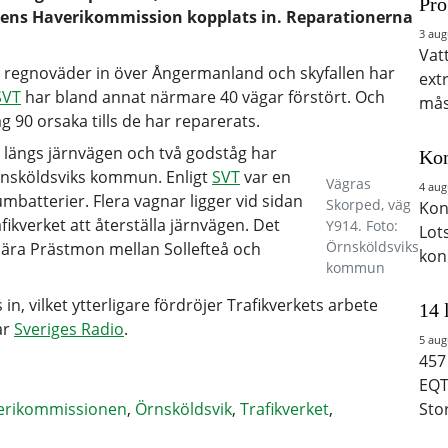
Pro
tens Haverikommission kopplats in. Reparationerna
3 aug
Vat
e regnoväder in över Ångermanland och skyfallen har
ext
SVT
har bland annat närmare 40 vägar förstört. Och
mås
90 orsaka tills de har reparerats.
en längs järnvägen och två godståg har
Kon
Örnsköldsviks kommun. Enligt
SVT
var en
Vägras
4 aug
mbatterier. Flera vagnar ligger vid sidan
Skorped, väg
Kon
fikverket att återställa järnvägen. Det
Y914. Foto:
Lot
Örnsköldsviks
nära Prästmon mellan Sollefteå och
kon
kommun
n, vilket ytterligare fördröjer Trafikverkets arbete
14 
ar
Sveriges Radio
.
5 aug
457
EQT
erikommissionen
,
Örnsköldsvik
,
Trafikverket
,
Sto