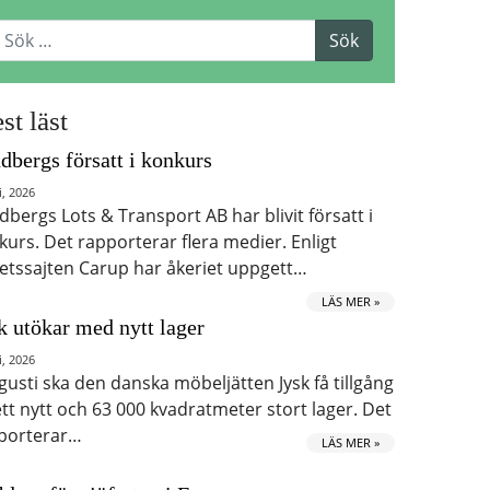
st läst
dbergs försatt i konkurs
i, 2026
dbergs Lots & Transport AB har blivit försatt i
kurs. Det rapporterar flera medier. Enligt
etssajten Carup har åkeriet uppgett…
LÄS MER »
k utökar med nytt lager
i, 2026
ugusti ska den danska möbeljätten Jysk få tillgång
 ett nytt och 63 000 kvadratmeter stort lager. Det
porterar…
LÄS MER »