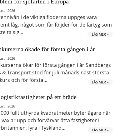
blem för sjöfarten i Europa
usti, 2026
tennivån i de viktiga floderna uppges vara
remt låg, något som får följder för de fartyg som
te ta sig…
LÄS MER »
kurserna ökade för första gången i år
usti, 2026
kurserna ökar för första gången i år Sandbergs
s & Transport stod för juli månads näst största
kurs och för första…
LÄS MER »
logistikfastigheter på ett bräde
usti, 2026
 000 fullt uthyrda kvadratmeter byter ägare när
 växlar upp och förvärvar åtta fastigheter i
rbritannien, fyra i Tyskland…
LÄS MER »