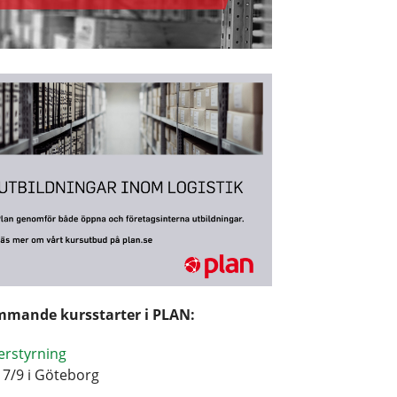
mande kursstarter i PLAN:
erstyrning
17/9 i Göteborg