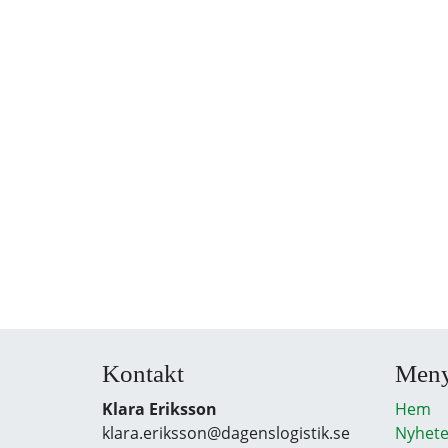
Kontakt
Men
Klara Eriksson
Hem
klara.eriksson@dagenslogistik.se
Nyhete