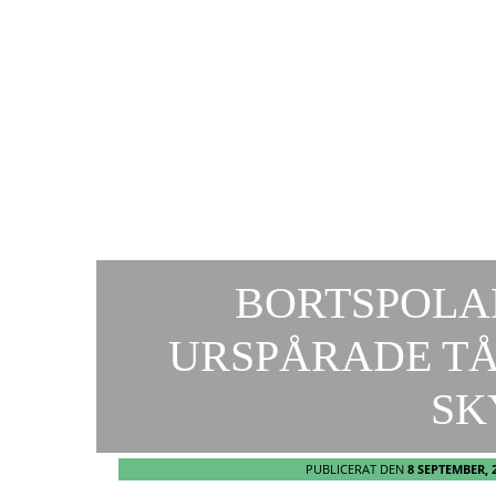
BORTSPOLA
URSPÅRADE TÅ
SK
PUBLICERAT DEN
8 SEPTEMBER, 