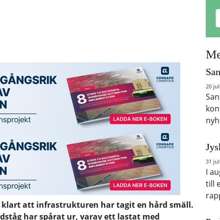
Me
San
20 jul
San
kon
nyh
Jys
31 jul
I a
till
rap
 klart att infrastrukturen har tagit en hård smäll.
dståg har spårat ur, varav ett lastat med