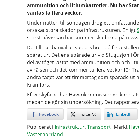
ammunition och litiumbatterier. Nu har Sta
väntas ta flera veckor.
Under natten till söndagen drog ett omfattand
orsakat stora skador på infrastrukturen. Enligt
störst påverkan här kommer skadorna på riksväg 
Därtill har banvallar spolats bort på flera ställ
spårat ur. Det ena spårade ur vid Stugusjön i 
del av tåget lastat med ammunition och och litiu
av rälsen och det kommer ta flera veckor för Tra
andra tåget var ett timmertåg som spårade ut 
Kramfors.
Efter skyfallet har Haverikommissionen kopplats i
medan de gör sin undersökning. Det rapporter
Facebook
Twitter/X
LinkedIn
Publicerat i
Infrastruktur
,
Transport
Märkt
Hav
Västernorrland