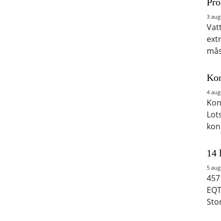
Pro
3 aug
Vat
ext
mås
Kon
4 aug
Kon
Lot
kon
14 
5 aug
457
EQT
Sto