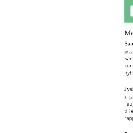
Me
San
20 jul
San
kon
nyh
Jys
31 jul
I a
till
rap