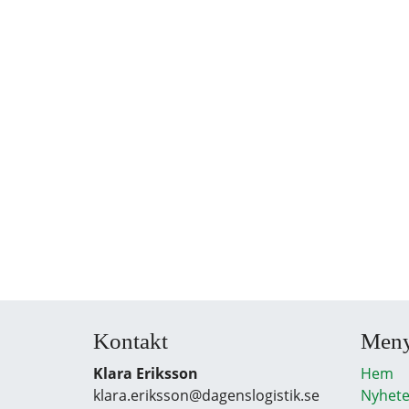
Kontakt
Men
Klara Eriksson
Hem
klara.eriksson@dagenslogistik.se
Nyhete