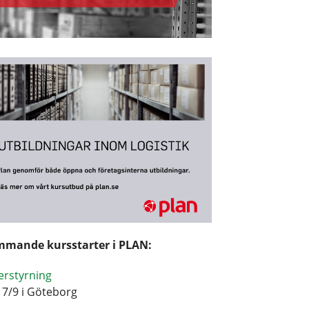
mande kursstarter i PLAN:
erstyrning
17/9 i Göteborg