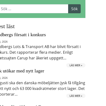
st läst
dbergs försatt i konkurs
i, 2026
dbergs Lots & Transport AB har blivit försatt i
kurs. Det rapporterar flera medier. Enligt
etssajten Carup har åkeriet uppgett…
LÄS MER »
k utökar med nytt lager
i, 2026
ugusti ska den danska möbeljätten Jysk få tillgång
 ett nytt och 63 000 kvadratmeter stort lager. Det
porterar…
LÄS MER »