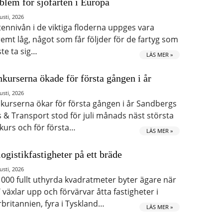
blem för sjöfarten i Europa
usti, 2026
tennivån i de viktiga floderna uppges vara
remt låg, något som får följder för de fartyg som
te ta sig…
LÄS MER »
kurserna ökade för första gången i år
usti, 2026
kurserna ökar för första gången i år Sandbergs
s & Transport stod för juli månads näst största
kurs och för första…
LÄS MER »
logistikfastigheter på ett bräde
usti, 2026
 000 fullt uthyrda kvadratmeter byter ägare när
 växlar upp och förvärvar åtta fastigheter i
rbritannien, fyra i Tyskland…
LÄS MER »