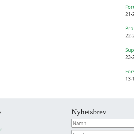
For
21-
Pro
22-
Sup
23-
For
13-
y
Nyhetsbrev
r