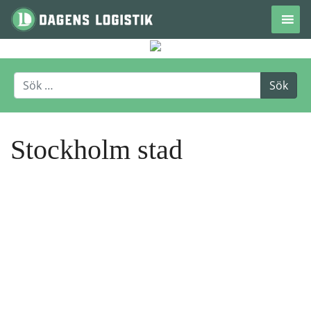
Hoppa till innehåll
Stockholm stad