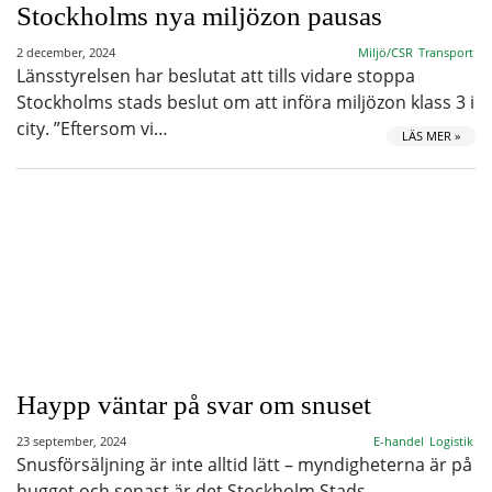
Stockholms nya miljözon pausas
2 december, 2024
Miljö/CSR
Transport
Länsstyrelsen har beslutat att tills vidare stoppa
Stockholms stads beslut om att införa miljözon klass 3 i
city. ”Eftersom vi…
LÄS MER »
Haypp väntar på svar om snuset
23 september, 2024
E-handel
Logistik
Snusförsäljning är inte alltid lätt – myndigheterna är på
hugget och senast är det Stockholm Stads