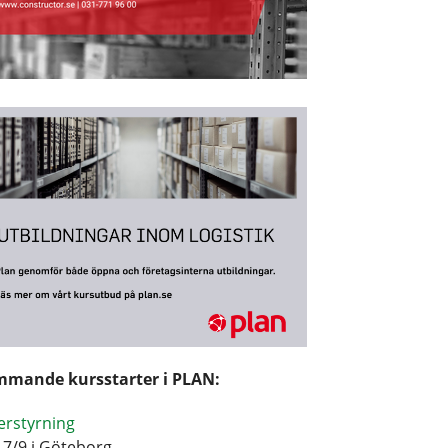
mande kursstarter i PLAN:
erstyrning
17/9 i Göteborg