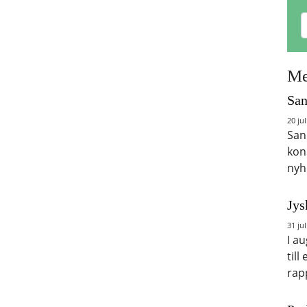
Me
San
20 jul
San
kon
nyh
Jys
31 jul
I a
till
rap