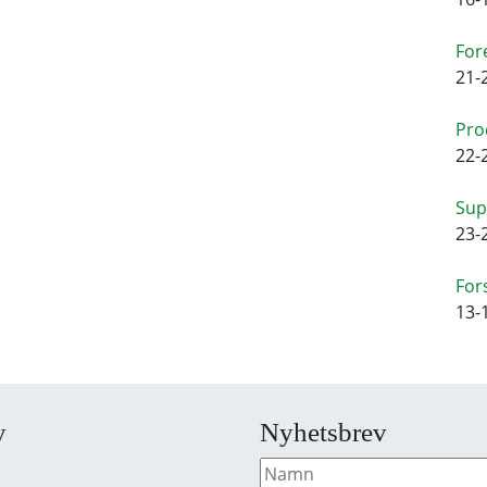
For
21-
Pro
22-
Sup
23-
For
13-
y
Nyhetsbrev