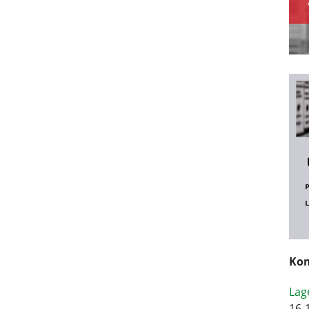
Kom
Lag
16-