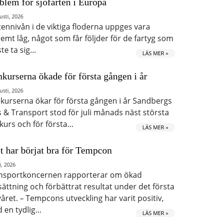
blem för sjöfarten i Europa
usti, 2026
tennivån i de viktiga floderna uppges vara
remt låg, något som får följder för de fartyg som
te ta sig…
LÄS MER »
kurserna ökade för första gången i år
usti, 2026
kurserna ökar för första gången i år Sandbergs
s & Transport stod för juli månads näst största
kurs och för första…
LÄS MER »
t har börjat bra för Tempcon
i, 2026
nsportkoncernen rapporterar om ökad
ättning och förbättrat resultat under det första
våret. – Tempcons utveckling har varit positiv,
 en tydlig…
LÄS MER »