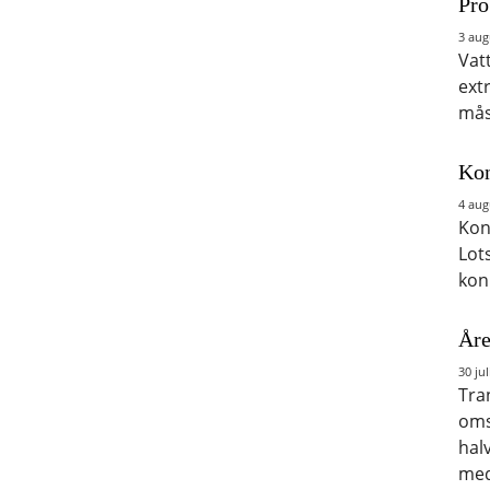
Pro
3 aug
Vat
ext
mås
Kon
4 aug
Kon
Lot
kon
Åre
30 jul
Tra
oms
hal
med