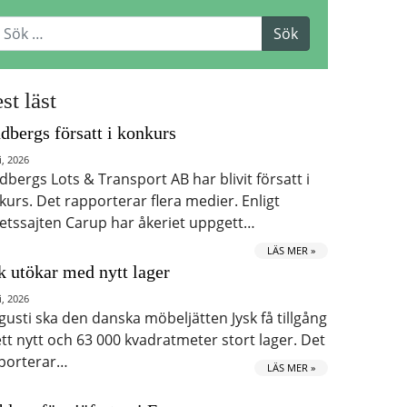
st läst
dbergs försatt i konkurs
i, 2026
dbergs Lots & Transport AB har blivit försatt i
kurs. Det rapporterar flera medier. Enligt
etssajten Carup har åkeriet uppgett…
LÄS MER »
k utökar med nytt lager
i, 2026
ugusti ska den danska möbeljätten Jysk få tillgång
 ett nytt och 63 000 kvadratmeter stort lager. Det
porterar…
LÄS MER »