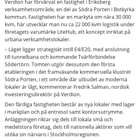
Verdion har förvärvat en fastighet i Eriksberg
verksamhetsområde, en del av Södra Porten i Botkyrka
kommun. Fastigheten har en markyta om nära 30 000
kvm, här utvecklar man nu ca 22 000 kvm logistik under
företagets varumärke LiteHub, ett koncept inriktat på
urbana verksamhetslokaler.
– Läget ligger strategiskt intill E4/E20, med anslutning
till tunnelbana och kommande Tvärförbindelse
Södertörn. Tomten utgör dessutom den första
etableringen i det framväxande kommersiella klustret
Södra Porten, i ett område där utbudet av moderna
lokaler är lågt, kommenterar Fredrik Salman, nordisk
investeringsdirektör på Verdion.
Den färdiga fastigheten består av nya lokaler med lager
i markplan och på entresol samt kontorsutrymme.
Anläggningen riktar sig dels till lokala små och
medelstora företag, dels till nationella aktörer som vill
utöka sin närvaro i Stockholmsregionen.