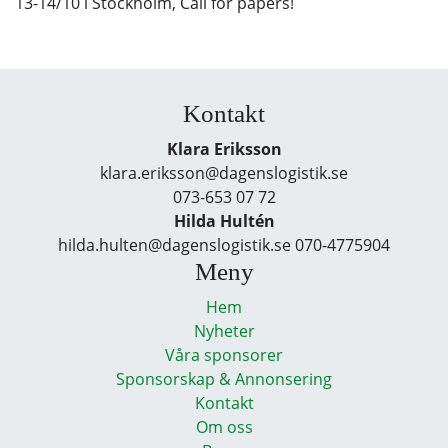
13-14/10 i Stockholm, Call for papers!
Kontakt
Klara Eriksson
klara.eriksson@dagenslogistik.se
073-653 07 72
Hilda Hultén
hilda.hulten@dagenslogistik.se 070-4775904
Meny
Hem
Nyheter
Våra sponsorer
Sponsorskap & Annonsering
Kontakt
Om oss