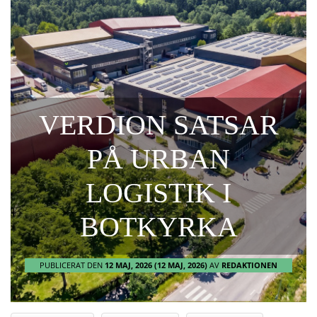
VERDION SATSAR
PÅ URBAN
LOGISTIK I
BOTKYRKA
PUBLICERAT DEN
12 MAJ, 2026
(12 MAJ, 2026)
AV
REDAKTIONEN