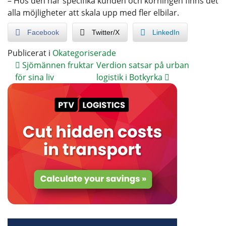
– Hos den här specifika kunden och körningen finns det
alla möjligheter att skala upp med fler elbilar.
Facebook
Twitter/X
LinkedIn
Publicerat i
Okategoriserade
Sjömännen fruktar
Verdion satsar på urban
för sina liv
logistik i Botkyrka