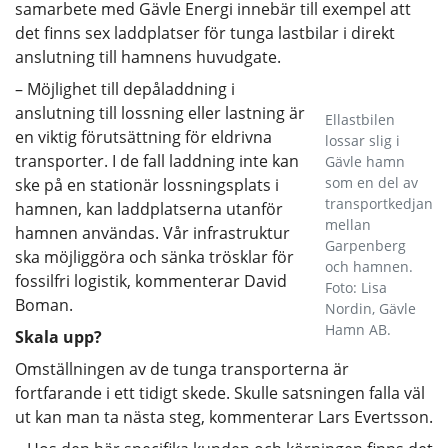
samarbete med Gävle Energi innebär till exempel att
det finns sex laddplatser för tunga lastbilar i direkt
anslutning till hamnens huvudgate.
– Möjlighet till depåladdning i
anslutning till lossning eller lastning är
Ellastbilen
en viktig förutsättning för eldrivna
lossar slig i
transporter. I de fall laddning inte kan
Gävle hamn
som en del av
ske på en stationär lossningsplats i
transportkedjan
hamnen, kan laddplatserna utanför
mellan
hamnen användas. Vår infrastruktur
Garpenberg
ska möjliggöra och sänka trösklar för
och hamnen.
fossilfri logistik, kommenterar David
Foto: Lisa
Boman.
Nordin, Gävle
Hamn AB.
Skala upp?
Omställningen av de tunga transporterna är
fortfarande i ett tidigt skede. Skulle satsningen falla väl
ut kan man ta nästa steg, kommenterar Lars Evertsson.