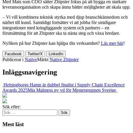
Med Mats som COO sätter Zhipster fokus på att bygga en starkare
leveransorganisation och skapa ännu bättre möjligheter att skala upp.
– Vi vill kombinera teknisk styrka med djup branschkännedom och
närhet till kund. Samtidigt fortsätter vi att jobba för smidigare
integrationer med kringliggande system och partners – en
förutsättning för att Zhipster ska ta nästa steg och växa bredare.
Nyfiken på hur Zhipster kan hjälpa din verksamhet?
Läs mer här
!
Facebook
Twitter/X
LinkedIn
Publicerat i
Native
Märkt
Native Zhipster
Inläggsnavigering
Helsingborgs Hamn är dubbel finalist i Supply Chain Excellence
Awards 2025
Mia Malmros ny vd för Mestergruppen Sverige
Sök efter:
Mest läst