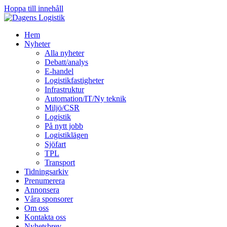
Hoppa till innehåll
Hem
Nyheter
Alla nyheter
Debatt/analys
E-handel
Logistikfastigheter
Infrastruktur
Automation/IT/Ny teknik
Miljö/CSR
Logistik
På nytt jobb
Logistiklägen
Sjöfart
TPL
Transport
Tidningsarkiv
Prenumerera
Annonsera
Våra sponsorer
Om oss
Kontakta oss
Nyhetsbrev