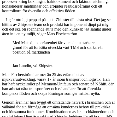
processer kring bokningar, fraktdokument och fakturamatchning,
konsoliderar sändningar och erbjuder realtidsspårning och ett
kontrolltorn för översikt och effektiva flöden.
– Jag är otroligt peppad på att ta Zhipster till nästa nivå. Det jag sett
hittills av Zhipsters team och produkt har imponerat djupt på mig,
och det ska bli spännande att ta med den kunskap jag samlat under
åren in i en ny miljö, säger Mats Fischerström.
Med Mats djupa erfarenhet får vi en ännu starkare
grund för att fortsätta utveckla vårt TMS och stärka vår
position på marknaden
Jan Lundin, vd Zhipster.
Mats Fischerström har mer än 25 års erfarenhet av
mjukvaruutveckling, varav 17 år inom transport och logistik. Han
har haft nyckelroller på Memnon/Unifaun och senare på NShift, där
han arbetat nära transportörer och e-handlare för att förenkla
komplexa flöden och skapa lösningar som ger mätbar nytta.
Genom åren har han byggt ett omfattande nätverk i branschen och är
välkänd för sin förmåga att omsätta kundernas behov till praktiska
och lönsamma funktioner. Kombinationen av branschkännedom och
produktutveckling är exakt vad Zhipster behöver för att ta sitt TMS