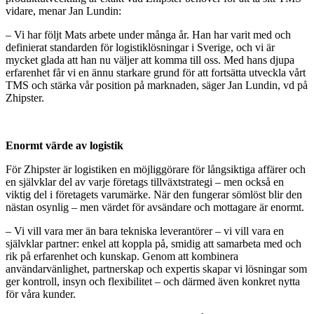
vidare, menar Jan Lundin:
– Vi har följt Mats arbete under många år. Han har varit med och
definierat standarden för logistiklösningar i Sverige, och vi är
mycket glada att han nu väljer att komma till oss. Med hans djupa
erfarenhet får vi en ännu starkare grund för att fortsätta utveckla vårt
TMS och stärka vår position på marknaden, säger Jan Lundin, vd på
Zhipster.
Enormt värde av logistik
För Zhipster är logistiken en möjliggörare för långsiktiga affärer och
en självklar del av varje företags tillväxtstrategi – men också en
viktig del i företagets varumärke. När den fungerar sömlöst blir den
nästan osynlig – men värdet för avsändare och mottagare är enormt.
– Vi vill vara mer än bara tekniska leverantörer – vi vill vara en
självklar partner: enkel att koppla på, smidig att samarbeta med och
rik på erfarenhet och kunskap. Genom att kombinera
användarvänlighet, partnerskap och expertis skapar vi lösningar som
ger kontroll, insyn och flexibilitet – och därmed även konkret nytta
för våra kunder.