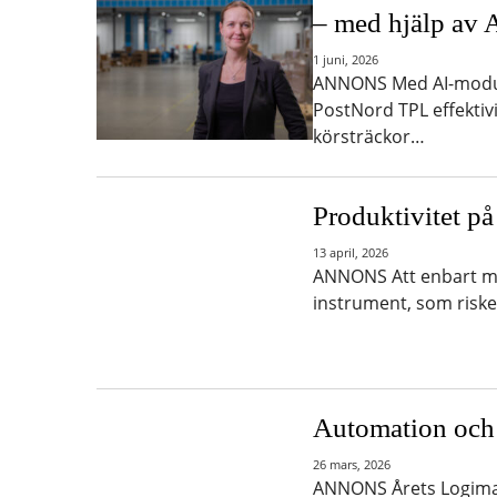
– med hjälp av 
1 juni, 2026
ANNONS Med AI-modul
PostNord TPL effektiv
körsträckor…
Produktivitet på
13 april, 2026
ANNONS Att enbart mät
instrument, som risk
Automation och f
26 mars, 2026
ANNONS Årets Logimat-