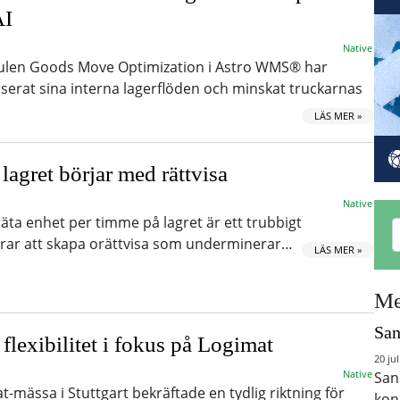
AI
Native
en Goods Move Optimization i Astro WMS® har
iserat sina interna lagerflöden och minskat truckarnas
LÄS MER »
 lagret börjar med rättvisa
Native
a enhet per timme på lagret är ett trubbigt
erar att skapa orättvisa som underminerar…
LÄS MER »
Me
San
lexibilitet i fokus på Logimat
20 jul
Native
San
mässa i Stuttgart bekräftade en tydlig riktning för
kon