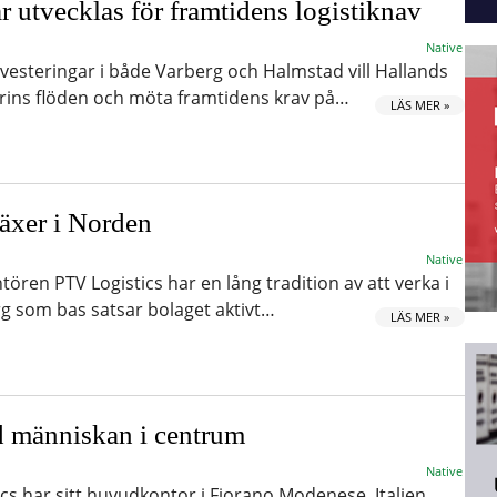
 utvecklas för framtidens logistiknav
Native
esteringar i både Varberg och Halmstad vill Hallands
rins flöden och möta framtidens krav på…
LÄS MER »
äxer i Norden
Native
ren PTV Logistics har en lång tradition av att verka i
 som bas satsar bolaget aktivt…
LÄS MER »
 människan i centrum
Native
cs har sitt huvudkontor i Fiorano Modenese, Italien,