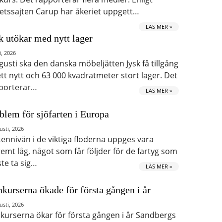
etssajten Carup har åkeriet uppgett…
LÄS MER »
k utökar med nytt lager
i, 2026
ugusti ska den danska möbeljätten Jysk få tillgång
 ett nytt och 63 000 kvadratmeter stort lager. Det
porterar…
LÄS MER »
blem för sjöfarten i Europa
usti, 2026
tennivån i de viktiga floderna uppges vara
remt låg, något som får följder för de fartyg som
te ta sig…
LÄS MER »
kurserna ökade för första gången i år
usti, 2026
kurserna ökar för första gången i år Sandbergs