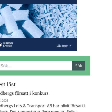
st läst
dbergs försatt i konkurs
i, 2026
dbergs Lots & Transport AB har blivit försatt i
kurs. Det rapporterar flera medier. Enligt