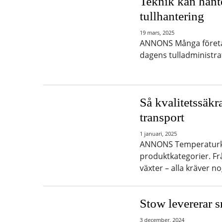
Teknik kan hant
tullhantering
19 mars, 2025
ANNONS Många företag 
dagens tulladministr
Så kvalitetssäkr
transport
1 januari, 2025
ANNONS Temperaturkän
produktkategorier. Fr
växter – alla kräver 
Stow levererar s
3 december, 2024