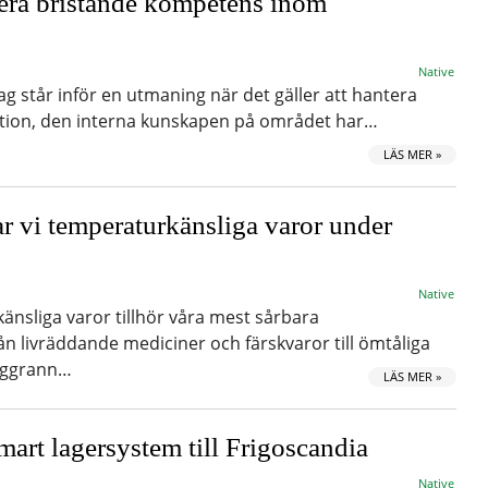
era bristande kompetens inom
Native
står inför en utmaning när det gäller att hantera
ation, den interna kunskapen på området har…
LÄS MER »
ar vi temperaturkänsliga varor under
Native
sliga varor tillhör våra mest sårbara
ån livräddande mediciner och färskvaror till ömtåliga
noggrann…
LÄS MER »
mart lagersystem till Frigoscandia
Native