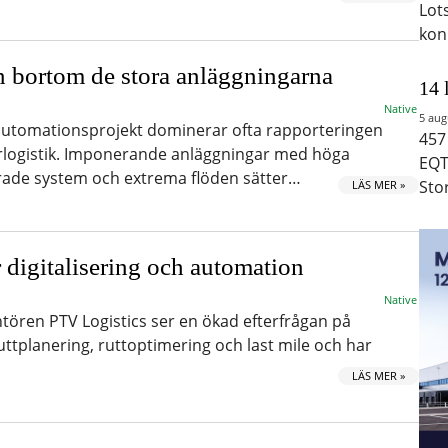
Lot
kon
 bortom de stora anläggningarna
14 
Native
5 aug
utomationsprojekt dominerar ofta rapporteringen
457
logistik. Imponerande anläggningar med höga
EQT
erade system och extrema flöden sätter…
Sto
LÄS MER »
ör digitalisering och automation
Native
ören PTV Logistics ser en ökad efterfrågan på
uttplanering, ruttoptimering och last mile och har
LÄS MER »