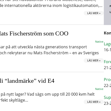
de internationella aktörerna inom logistikautomation,…
LÄS MER »
 Mats Fischerström som COO
Kom
Native
Lag
r på att utveckla nästa generations transport
16-
h rekryterar nu Mats Fischerström – en av Sveriges
LÄS MER »
For
21-
Pro
bli “landmärke” vid E4
22-
Native
 nytt lager? Vad sägs om upp till 20 000 kvm helt
Sup
fekt skyltläge…
LÄS MER »
23-