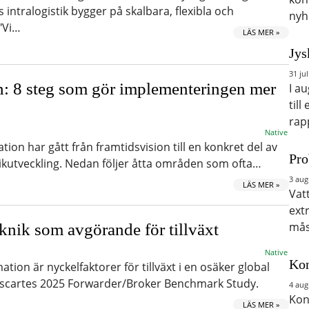
intralogistik bygger på skalbara, flexibla och
nyh
."Vi…
LÄS MER »
Jys
31 jul
: 8 steg som gör implementeringen mer
I a
till
rap
Native
n har gått från framtidsvision till en konkret del av
Pro
ikutveckling. Nedan följer åtta områden som ofta…
3 aug
LÄS MER »
Vat
ext
mås
eknik som avgörande för tillväxt
Native
Kon
on är nyckelfaktorer för tillväxt i en osäker global
 Descartes 2025 Forwarder/Broker Benchmark Study.
4 aug
Kon
LÄS MER »