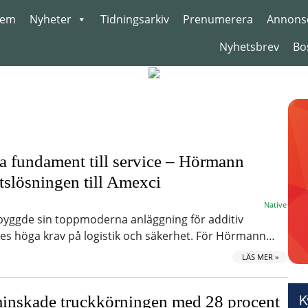
em
Nyheter
Tidningsarkiv
Prenumerera
Annons
Nyhetsbrev
Bo
na fundament till service – Hörmann
tslösningen till Amexci
Native
ggde sin toppmoderna anläggning för additiv
lldes höga krav på logistik och säkerhet. För Hörmann…
LÄS MER »
inskade truckkörningen med 28 procent