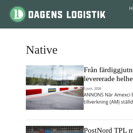
Hoppa till innehåll
H
Native
Från färdiggjut
levererade helhe
5 juni, 2026
ANNONS När Amexci by
tillverkning (AM) stä
PostNord TPL m