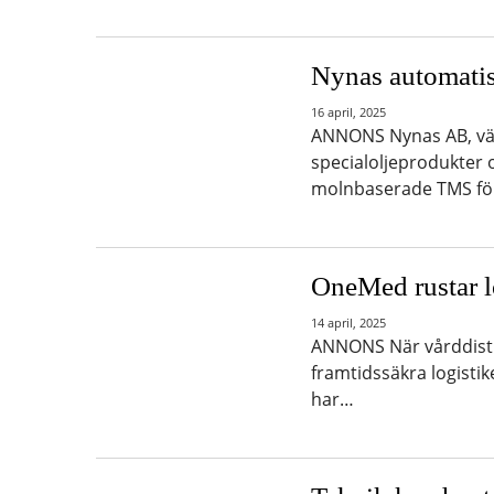
Nynas automatis
16 april, 2025
ANNONS Nynas AB, värl
specialoljeprodukter 
molnbaserade TMS fö
OneMed rustar l
14 april, 2025
ANNONS När vårddistr
framtidssäkra logistik
har…