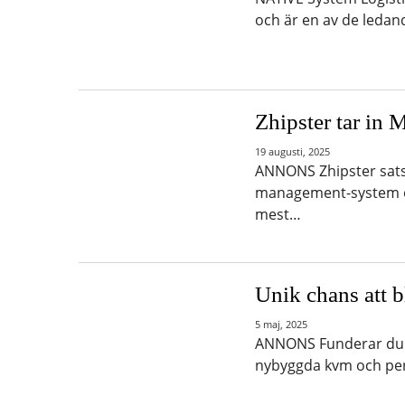
och är en av de ledan
Zhipster tar in
19 augusti, 2025
ANNONS Zhipster satsa
management-system oc
mest…
Unik chans att 
5 maj, 2025
ANNONS Funderar du på
nybyggda kvm och per