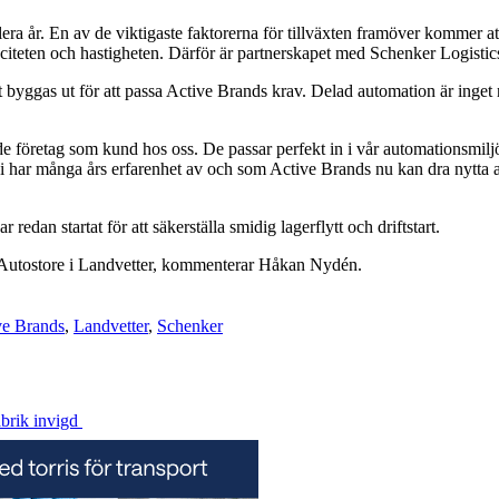
 flera år. En av de viktigaste faktorerna för tillväxten framöver kommer a
citeten och hastigheten. Därför är partnerskapet med Schenker Logisti
yggas ut för att passa Active Brands krav. Delad automation är inget 
ande företag som kund hos oss. De passar perfekt in i vår automationsmilj
m vi har många års erfarenhet av och som Active Brands nu kan dra ny
 redan startat för att säkerställa smidig lagerflytt och driftstart.
ed Autostore i Landvetter, kommenterar Håkan Nydén.
ve Brands
,
Landvetter
,
Schenker
brik invigd