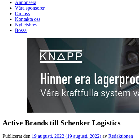
Annonsera
Våra sponsorer
Om oss
Kontakta oss
Nyhetsbrev
Bossa
Active Brands till Schenker Logistics
Publicerat den
19 augusti, 2022
(19 augusti, 2022)
av
Redaktionen