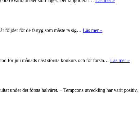
 63 000 kvadratmeter stort lager. Det rapporterar…
Läs mer »
får följder för de fartyg som måste ta sig…
Läs mer »
tod för juli månads näst största konkurs och för första…
Läs mer »
ltat under det första halvåret. – Tempcons utveckling har varit positi