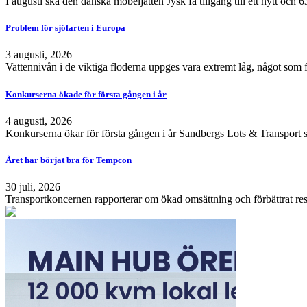
I augusti ska den danska möbeljätten Jysk få tillgång till ett nytt och
Problem för sjöfarten i Europa
3 augusti, 2026
Vattennivån i de viktiga floderna uppges vara extremt låg, något som 
Konkurserna ökade för första gången i år
4 augusti, 2026
Konkurserna ökar för första gången i år Sandbergs Lots & Transport s
Året har börjat bra för Tempcon
30 juli, 2026
Transportkoncernen rapporterar om ökad omsättning och förbättrat resu