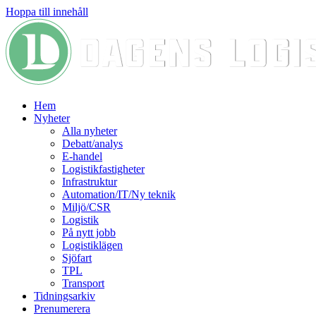
Hoppa till innehåll
Hem
Nyheter
Alla nyheter
Debatt/analys
E-handel
Logistikfastigheter
Infrastruktur
Automation/IT/Ny teknik
Miljö/CSR
Logistik
På nytt jobb
Logistiklägen
Sjöfart
TPL
Transport
Tidningsarkiv
Prenumerera