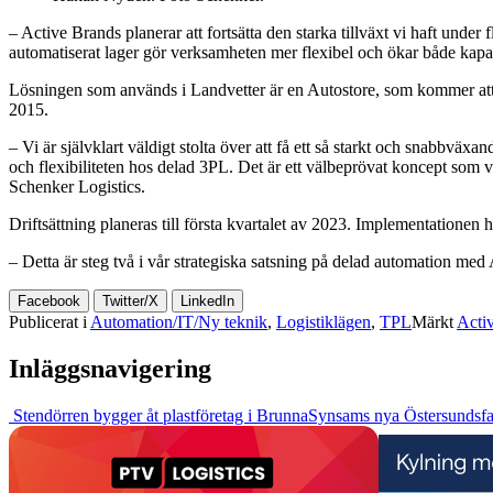
– Active Brands planerar att fortsätta den starka tillväxt vi haft under
automatiserat lager gör verksamheten mer flexibel och ökar både kapa
Lösningen som används i Landvetter är en Autostore, som kommer att b
2015.
– Vi är självklart väldigt stolta över att få ett så starkt och snabbväx
och flexibiliteten hos delad 3PL. Det är ett välbeprövat koncept so
Schenker Logistics.
Driftsättning planeras till första kvartalet av 2023. Implementationen har
– Detta är steg två i vår strategiska satsning på delad automation m
Facebook
Twitter/X
LinkedIn
Publicerat i
Automation/IT/Ny teknik
,
Logistiklägen
,
TPL
Märkt
Acti
Inläggsnavigering
Stendörren bygger åt plastföretag i Brunna
Synsams nya Östersundsfa