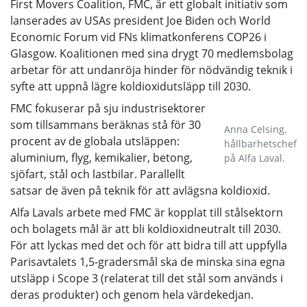
First Movers Coalition, FMC, är ett globalt initiativ som
lanserades av USAs president Joe Biden och World
Economic Forum vid FNs klimatkonferens COP26 i
Glasgow. Koalitionen med sina drygt 70 medlemsbolag
arbetar för att undanröja hinder för nödvändig teknik i
syfte att uppnå lägre koldioxidutsläpp till 2030.
FMC fokuserar på sju industrisektorer
som tillsammans beräknas stå för 30
Anna Celsing,
procent av de globala utsläppen:
hållbarhetschef
aluminium, flyg, kemikalier, betong,
på Alfa Laval.
sjöfart, stål och lastbilar. Parallellt
satsar de även på teknik för att avlägsna koldioxid.
Alfa Lavals arbete med FMC är kopplat till stålsektorn
och bolagets mål är att bli koldioxidneutralt till 2030.
För att lyckas med det och för att bidra till att uppfylla
Parisavtalets 1,5-gradersmål ska de minska sina egna
utsläpp i Scope 3 (relaterat till det stål som används i
deras produkter) och genom hela värdekedjan.