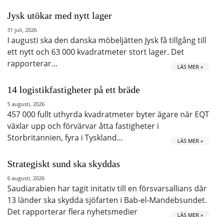
Jysk utökar med nytt lager
31 juli, 2026
I augusti ska den danska möbeljätten Jysk få tillgång till
ett nytt och 63 000 kvadratmeter stort lager. Det
rapporterar…
LÄS MER »
14 logistikfastigheter på ett bräde
5 augusti, 2026
457 000 fullt uthyrda kvadratmeter byter ägare när EQT
växlar upp och förvärvar åtta fastigheter i
Storbritannien, fyra i Tyskland…
LÄS MER »
Strategiskt sund ska skyddas
6 augusti, 2026
Saudiarabien har tagit initativ till en försvarsallians där
13 länder ska skydda sjöfarten i Bab-el-Mandebsundet.
Det rapporterar flera nyhetsmedier
LÄS MER »