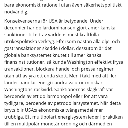
bara ekonomiskt rationell utan även säkerhetspolitiskt
nödvändig.
Konsekvenserna för USA är betydande. Under
decennier har dollardominansen gjort amerikanska
sanktioner till ett av världens mest kraftfulla
utrikespolitiska verktyg. Eftersom nästan alla olje- och
gastransaktioner skedde i dollar, dessutom är det
globala banksystemet knutet till amerikanska
finansinstitutioner, så kunde Washington effektivt frysa
transaktioner, blockera handel och pressa regimer
utan att avfyra ett enda skott. Men i takt med att fler
länder handlar energi i andra valutor minskar
Washingtons räckvidd. Sanktionernas slagkraft var
beroende av ett dollarmonopol eller för att vara
tydligare, beroende av petrodollarsystemet. När detta
bryts blir USA:s ekonomiska tvångsmedel mer
trubbiga. Ett multipolärt energisystem leder i praktiken
till en multipolär monetär ordning och därmed en