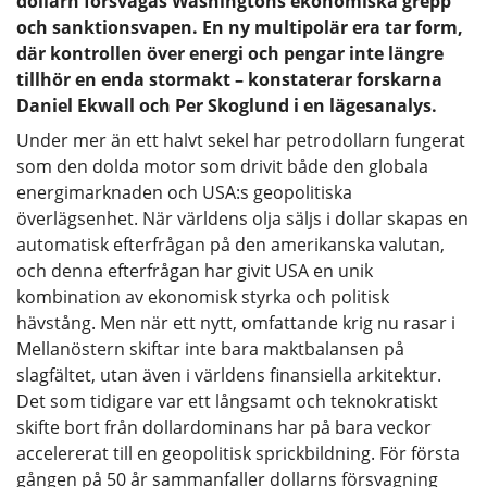
dollarn försvagas Washingtons ekonomiska grepp
och sanktionsvapen. En ny multipolär era tar form,
där kontrollen över energi och pengar inte längre
tillhör en enda stormakt – konstaterar forskarna
Daniel Ekwall och Per Skoglund i en lägesanalys.
Under mer än ett halvt sekel har petrodollarn fungerat
som den dolda motor som drivit både den globala
energimarknaden och USA:s geopolitiska
överlägsenhet. När världens olja säljs i dollar skapas en
automatisk efterfrågan på den amerikanska valutan,
och denna efterfrågan har givit USA en unik
kombination av ekonomisk styrka och politisk
hävstång. Men när ett nytt, omfattande krig nu rasar i
Mellanöstern skiftar inte bara maktbalansen på
slagfältet, utan även i världens finansiella arkitektur.
Det som tidigare var ett långsamt och teknokratiskt
skifte bort från dollardominans har på bara veckor
accelererat till en geopolitisk sprickbildning. För första
gången på 50 år sammanfaller dollarns försvagning