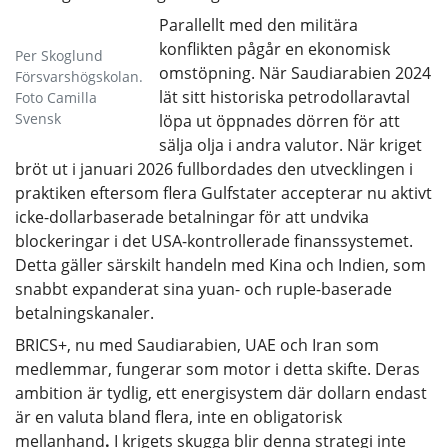
Parallellt med den militära
konflikten pågår en ekonomisk
Per Skoglund
omstöpning. När Saudiarabien 2024
Försvarshögskolan.
lät sitt historiska petrodollaravtal
Foto Camilla
Svensk
löpa ut öppnades dörren för att
sälja olja i andra valutor. När kriget
bröt ut i januari 2026 fullbordades den utvecklingen i
praktiken eftersom flera Gulfstater accepterar nu aktivt
icke-dollarbaserade betalningar för att undvika
blockeringar i det USA-kontrollerade finanssystemet.
Detta gäller särskilt handeln med Kina och Indien, som
snabbt expanderat sina yuan- och rupIe-baserade
betalningskanaler.
BRICS+, nu med Saudiarabien, UAE och Iran som
medlemmar, fungerar som motor i detta skifte. Deras
ambition är tydlig, ett energisystem där dollarn endast
är en valuta bland flera, inte en obligatorisk
mellanhand
.
I krigets skugga blir denna strategi inte