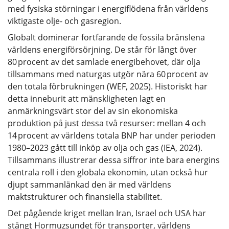
med fysiska störningar i energiflödena från världens
viktigaste olje- och gasregion.
Globalt dominerar fortfarande de fossila bränslena
världens energiförsörjning. De står för långt över
80 procent av det samlade energibehovet, där olja
tillsammans med naturgas utgör nära 60 procent av
den totala förbrukningen (WEF, 2025). Historiskt har
detta inneburit att mänskligheten lagt en
anmärkningsvärt stor del av sin ekonomiska
produktion på just dessa två resurser: mellan 4 och
14 procent av världens totala BNP har under perioden
1980–2023 gått till inköp av olja och gas (IEA, 2024).
Tillsammans illustrerar dessa siffror inte bara energins
centrala roll i den globala ekonomin, utan också hur
djupt sammanlänkad den är med världens
maktstrukturer och finansiella stabilitet.
Det pågående kriget mellan Iran, Israel och USA har
stängt Hormuzsundet för transporter, världens