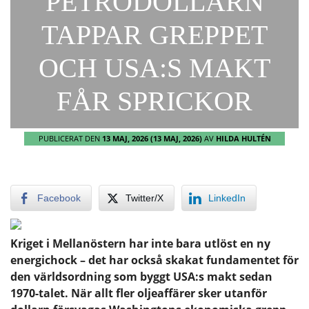
PETRODOLLARN
TAPPAR GREPPET
OCH USA:S MAKT
FÅR SPRICKOR
PUBLICERAT DEN
13 MAJ, 2026
(13 MAJ, 2026)
AV
HILDA HULTÉN
Facebook
Twitter/X
LinkedIn
Kriget i Mellanöstern har inte bara utlöst en ny
energichock – det har också skakat fundamentet för
den världsordning som byggt USA:s makt sedan
1970-talet. När allt fler oljeaffärer sker utanför