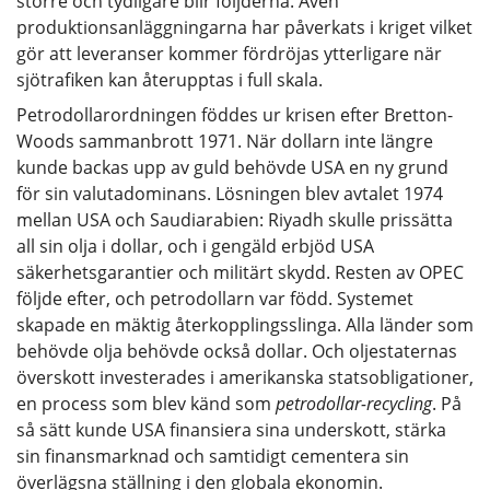
större och tydligare blir följderna. Även
produktionsanläggningarna har påverkats i kriget vilket
gör att leveranser kommer fördröjas ytterligare när
sjötrafiken kan återupptas i full skala.
Petrodollarordningen föddes ur krisen efter Bretton-
Woods sammanbrott 1971. När dollarn inte längre
kunde backas upp av guld behövde USA en ny grund
för sin valutadominans. Lösningen blev avtalet 1974
mellan USA och Saudiarabien: Riyadh skulle prissätta
all sin olja i dollar, och i gengäld erbjöd USA
säkerhetsgarantier och militärt skydd. Resten av OPEC
följde efter, och petrodollarn var född. Systemet
skapade en mäktig återkopplingsslinga. Alla länder som
behövde olja behövde också dollar. Och oljestaternas
överskott investerades i amerikanska statsobligationer,
en process som blev känd som
petrodollar-recycling
. På
så sätt kunde USA finansiera sina underskott, stärka
sin finansmarknad och samtidigt cementera sin
överlägsna ställning i den globala ekonomin.