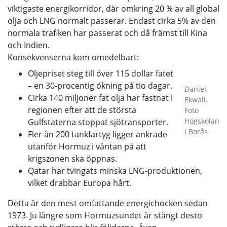
viktigaste energi­korridor, där omkring 20 % av all global
olja och LNG normalt passerar. Endast cirka 5% av den
normala trafiken har passerat och då främst till Kina
och Indien.
Konsekvenserna kom omedelbart:
Oljepriset steg till över 115 dollar fatet
– en 30-procentig ökning på tio dagar.
Daniel
Cirka 140 miljoner fat olja har fastnat i
Ekwall.
regionen efter att de största
Foto
Högskolan
Gulfstaterna stoppat sjötransporter.
i Borås
Fler än 200 tankfartyg ligger ankrade
utanför Hormuz i väntan på att
krigszonen ska öppnas.
Qatar har tvingats minska LNG-produktionen,
vilket drabbar Europa hårt.
Detta är den mest omfattande energichocken sedan
1973. Ju längre som Hormuzsundet är stängt desto