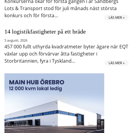
Konkurserna ökar för första gången i år Sandbergs
Lots & Transport stod för juli månads näst största
konkurs och för första…
LÄS MER »
14 logistikfastigheter på ett bräde
5 augusti, 2026
457 000 fullt uthyrda kvadratmeter byter ägare när EQT
växlar upp och förvärvar åtta fastigheter i
Storbritannien, fyra i Tyskland…
LÄS MER »