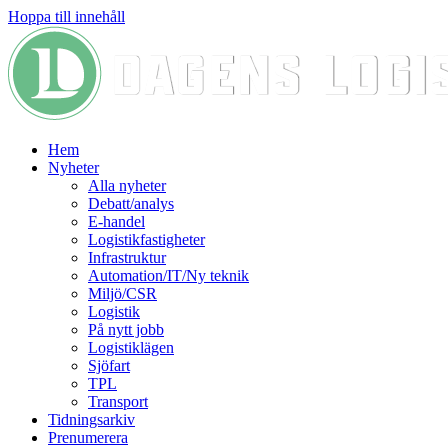
Hoppa till innehåll
Hem
Nyheter
Alla nyheter
Debatt/analys
E-handel
Logistikfastigheter
Infrastruktur
Automation/IT/Ny teknik
Miljö/CSR
Logistik
På nytt jobb
Logistiklägen
Sjöfart
TPL
Transport
Tidningsarkiv
Prenumerera