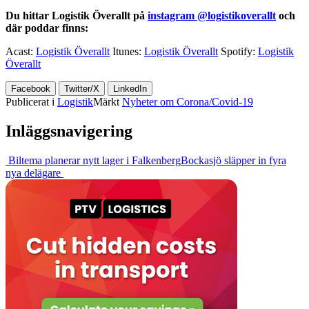
Du hittar Logistik Överallt på
instagram @logistikoverallt
och
där poddar finns:
Acast:
Logistik Överallt
Itunes:
Logistik Överallt
Spotify:
Logistik
Överallt
Facebook
Twitter/X
LinkedIn
Publicerat i
Logistik
Märkt
Nyheter om Corona/Covid-19
Inläggsnavigering
Biltema planerar nytt lager i Falkenberg
Bockasjö släpper in fyra
nya delägare