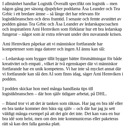
I allmänhet handlar Logistik Överallt specifikt om logistik – men
någon gång per säsong djupdyker poddarna Åsa Leander och Tea
Grbic i ett bredare ämne – så länge det har relevans för
logistikbranschen och dess framtid. I senaste och femte avsnittet av
podden gästas Tea Grbic och Åsa Leander av ledarskapscoachen
och inspiratören Ami Hemviken som förklarar hur ett bra ledarskap
fungerar – något som är extra relevant under den nuvarande krisen.
Ami Hemviken påpekar att vi människor fortfarande har
kompetenser som inga datorer och ingen AI ännu kan slå:
– Ledarskap som bygger tillit bygger bättre förutsättningar för både
kreativitet och empati , vilket är två egenskaper där vi människor
fortfarande har en unik kompetens. Vi har inte så mycket annat där
vi fortfarande kan slå den AI som finns idag, säger Ami Hemviken i
podden.
I podden skickar hon med många handfasta tips till
logistikbranschen – där hon själv tidigare arbetat, på DHL.
– Ibland tror vi att det är tanken som räknas. Har jag en bra idé eller
en bra tanke kommer den bära sig själv – och där har jag ju sett
väldigt många exempel på att det gör det inte. Det kan vara en hur
bra idé som helst, men om den inte kommuniceras eller paketeras
rätt så kan den falla ganska platt.