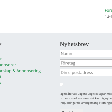
For
13-
y
Nyhetsbrev
r
ponsorer
rskap & Annonsering
t
s
Jag tillåter att Dagens Logistik lagrar mi
och e-postadress, samt skickar mig nyhe
inbjudningar till arrangemang i tidningen