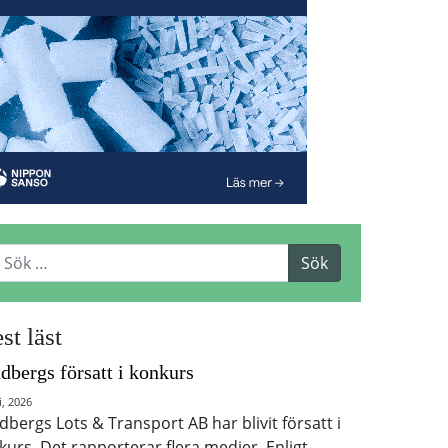
st läst
dbergs försatt i konkurs
i, 2026
dbergs Lots & Transport AB har blivit försatt i
kurs. Det rapporterar flera medier. Enligt