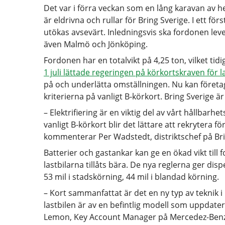
Det var i förra veckan som en lång karavan av h
är eldrivna och rullar för Bring Sverige. I ett förs
utökas avsevärt. Inledningsvis ska fordonen leve
även Malmö och Jönköping.
Fordonen har en totalvikt på 4,25 ton, vilket ti
1 juli lättade regeringen på körkortskraven för l
på och underlätta omställningen. Nu kan företag 
kriterierna på vanligt B-körkort. Bring Sverige är 
– Elektrifiering är en viktig del av vårt hållbarh
vanligt B-körkort blir det lättare att rekrytera 
kommenterar Per Wadstedt, distriktschef på Bri
Batterier och gastankar kan ge en ökad vikt till
lastbilarna tillåts bära. De nya reglerna ger disp
53 mil i stadskörning, 44 mil i blandad körning.
– Kort sammanfattat är det en ny typ av teknik i
lastbilen är av en befintlig modell som uppdat
Lemon, Key Account Manager på Mercedez-Benz 