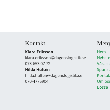
Kontakt
Men
Klara Eriksson
Hem
klara.eriksson@dagenslogistik.se
Nyhete
073-653 07 72
Våra s
Hilda Hultén
Sponso
hilda.hulten@dagenslogistik.se
Kontak
070-4775904
Om os
Bossa