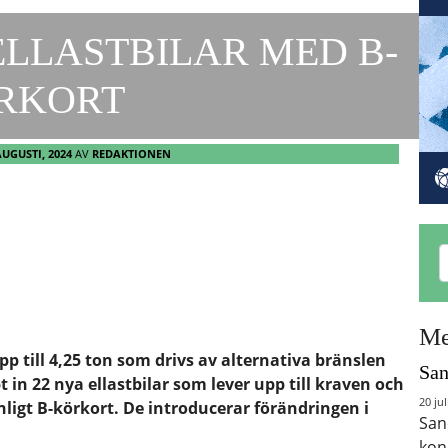
ELLASTBILAR MED B-
RKORT
AUGUSTI, 2024
AV
REDAKTIONEN
Me
pp till 4,25 ton som drivs av alternativa bränslen
San
pt in 22 nya ellastbilar som lever upp till kraven och
20 jul
igt B-körkort. De introducerar förändringen i
San
kon