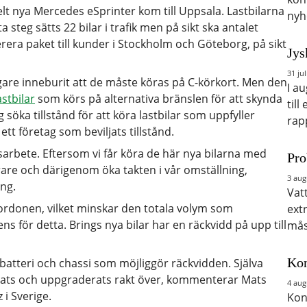
elt nya Mercedes eSprinter kom till Uppsala. Lastbilarna
nyh
ta steg sätts 22 bilar i trafik men på sikt ska antalet
rera paket till kunder i Stockholm och Göteborg, på sikt
Jys
31 jul
digare inneburit att de måste köras på C-körkort. Men den
I a
astbilar
som körs på alternativa bränslen för att skynda
till
söka tillstånd för att köra lastbilar som uppfyller
rap
ett företag som beviljats tillstånd.
etsarbete. Eftersom vi får köra de här nya bilarna med
Pro
förare och därigenom öka takten i vår omställning,
3 aug
ng.
Vat
 fordonen, vilket minskar den totala volym som
ext
ens för detta. Brings nya bilar har en räckvidd på upp till
mås
Kon
 batteri och chassi som möjliggör räckvidden. Själva
erats och uppgraderats rakt över, kommenterar Mats
4 aug
i Sverige.
Kon