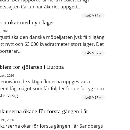
etssajten Carup har åkeriet uppgett…
LÄS MER »
k utökar med nytt lager
i, 2026
ugusti ska den danska möbeljätten Jysk få tillgång
 ett nytt och 63 000 kvadratmeter stort lager. Det
porterar…
LÄS MER »
blem för sjöfarten i Europa
usti, 2026
tennivån i de viktiga floderna uppges vara
remt låg, något som får följder för de fartyg som
te ta sig…
LÄS MER »
kurserna ökade för första gången i år
usti, 2026
kurserna ökar för första gången i år Sandbergs