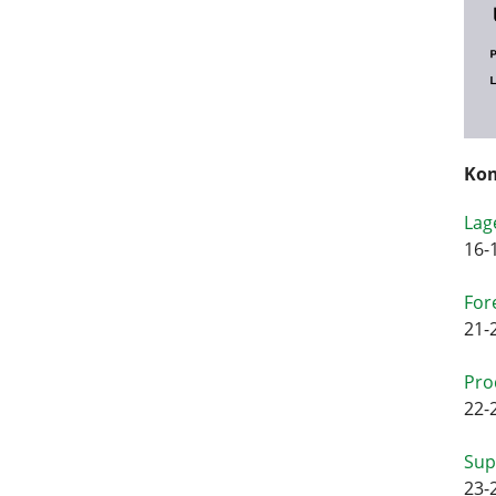
Kom
Lag
16-
For
21-
Pro
22-
Sup
23-