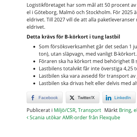
Logistikföretaget har som mål att 50 procent av 
el i Göteborg, Malmö och Stockholm. För 2025 ä
eldrivet. Till 2027 vill de att alla paketleveranser
eldrivet.
Detta krävs för B-körkort i tung lastbil
Som försöksverksamhet går det sedan 1 juli a
ton), utan släpvagn, med vanligt B-körkort.
Föraren ska ha körkort med behörighet B s
Lastbilens totalvikt får inte överstiga 4,25 
Lastbilen ska vara avsedd för transport av
Lastbilen ska drivas helt eller delvis med a
Facebook
Twitter/X
LinkedIn
Publicerat i
Miljö/CSR
,
Transport
Märkt
Bring
,
e
Scania utökar AMR-order från Flexqube