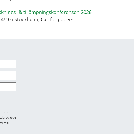
sknings- & tillämpningskonferensen 2026
14/10 i Stockholm, Call for papers!
tt namn
tsbrev och
s regi.