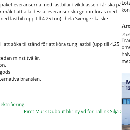
Lot
paketleveranserna med lastbilar i viktklassen i år ska på
kon
r målet att alla dessa leveranser ska genomföras med
 med lastbil (upp till 4,25 ton) i hela Sverige ska ske
Åre
30 jul
Tra
tt söka tillstånd för att köra tung lastbil (upp till 4,25
oms
hal
edan minst två år.
med
ton.
 gods.
lternativa bränslen.
lektrifiering
Piret Mürk-Dubout blir ny vd för Tallink Silja