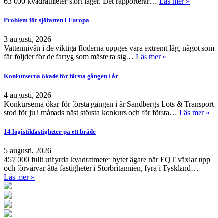
63 000 kvadratmeter stort lager. Det rapporterar…
Läs mer »
Problem för sjöfarten i Europa
3 augusti, 2026
Vattennivån i de viktiga floderna uppges vara extremt låg, något som
får följder för de fartyg som måste ta sig…
Läs mer »
Konkurserna ökade för första gången i år
4 augusti, 2026
Konkurserna ökar för första gången i år Sandbergs Lots & Transport
stod för juli månads näst största konkurs och för första…
Läs mer »
14 logistikfastigheter på ett bräde
5 augusti, 2026
457 000 fullt uthyrda kvadratmeter byter ägare när EQT växlar upp
och förvärvar åtta fastigheter i Storbritannien, fyra i Tyskland…
Läs mer »