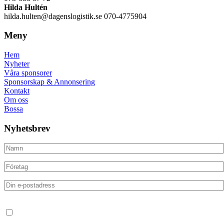
Hilda Hultén
hilda.hulten@dagenslogistik.se 070-4775904
Meny
Hem
Nyheter
Våra sponsorer
Sponsorskap & Annonsering
Kontakt
Om oss
Bossa
Nyhetsbrev