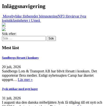
Inläggsnavigering
Movebybike förbereder börsnotering
NP3 förvärvar fyra
logistikfastigheter i Umeå
Sök efter:
Mest läst
Sandbergs försatt i konkurs
20 juli, 2026
Sandbergs Lots & Transport AB har blivit försatt i konkurs. Det
rapporterar flera medier. Enligt nyhetssajten Carup har åkeriet
uppgett…
Läs mer »
Jysk utökar med nytt lager
31 juli, 2026
I augusti ska den danska möbeljätten Jysk få tillgång till ett nytt och