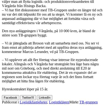
väljer man att flytta logistik- och produktionsverksamheten till
Vårgårda från Hisings Backa.
– Vi har fört diskussioner med TB-Gruppen under en längre tid och
nu var det rätt tidpunkt för oss att ta steget. Vi kommer få en ny och
anpassad anläggning där vi har möjlighet att fortsätta växa och
samtidigt effektivisera vår arbetsprocess.
Den nya anläggningen i Vårgårda, på 10 000 kvm, är bland de
större som TB-gruppen byggt.
– Vi är jätteglada att Broson valt att samarbeta med oss. Nu ser vi
fram emot att påbörja arbetet med att uppföra deras nya anläggning,
kommenterar Marcus Lerander, vd på TB-Gruppen.
– Vi upplever att allt fler företag visar intresse för nyproducerade
lokaler. Alingsås och Vårgårda har strategiskt bra läge bara några
mil norr om Göteborg, och med direkt anslutning till E20 är
kommunerna attraktiva för etablering. Det är en expansiv del av
regionen som lockar nya företag varje år och det finns fortsatt
möjlighet att hitta fina lägen för etablering.
Hyreskontraktet löper på 15 år.
Facebook
Twitter/X
LinkedIn
Publicerat i
Logistikfastigheter
,
Logistiklägen
Märkt
TB-gruppen