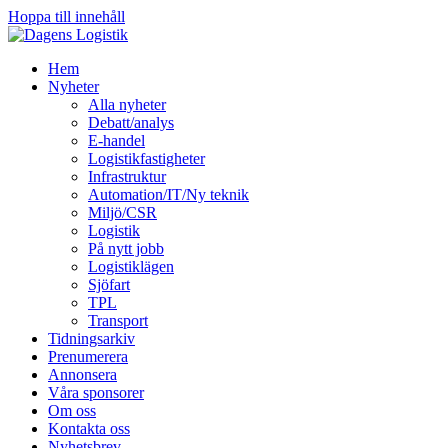
Hoppa till innehåll
Hem
Nyheter
Alla nyheter
Debatt/analys
E-handel
Logistikfastigheter
Infrastruktur
Automation/IT/Ny teknik
Miljö/CSR
Logistik
På nytt jobb
Logistiklägen
Sjöfart
TPL
Transport
Tidningsarkiv
Prenumerera
Annonsera
Våra sponsorer
Om oss
Kontakta oss
Nyhetsbrev