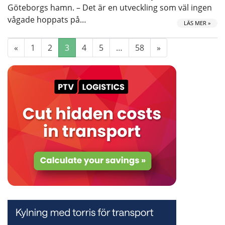
Göteborgs hamn. – Det är en utveckling som väl ingen
vågade hoppats på…
LÄS MER »
«
1
2
3
4
5
…
58
»