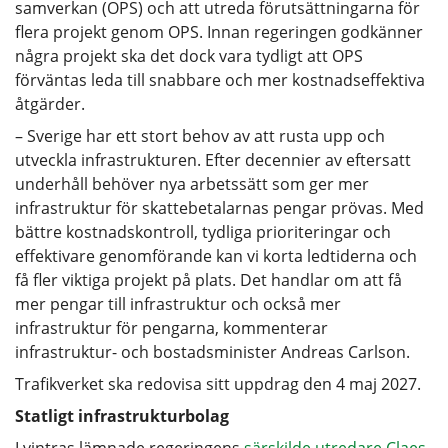
samverkan (OPS) och att utreda förutsättningarna för
flera projekt genom OPS. Innan regeringen godkänner
några projekt ska det dock vara tydligt att OPS
förväntas leda till snabbare och mer kostnadseffektiva
åtgärder.
– Sverige har ett stort behov av att rusta upp och
utveckla infrastrukturen. Efter decennier av eftersatt
underhåll behöver nya arbetssätt som ger mer
infrastruktur för skattebetalarnas pengar prövas. Med
bättre kostnadskontroll, tydliga prioriteringar och
effektivare genomförande kan vi korta ledtiderna och
få fler viktiga projekt på plats. Det handlar om att få
mer pengar till infrastruktur och också mer
infrastruktur för pengarna, kommenterar
infrastruktur- och bostadsminister Andreas Carlson.
Trafikverket ska redovisa sitt uppdrag den 4 maj 2027.
Statligt infrastrukturbolag
I vintras lämnade regeringens
särskilde utredare Claes