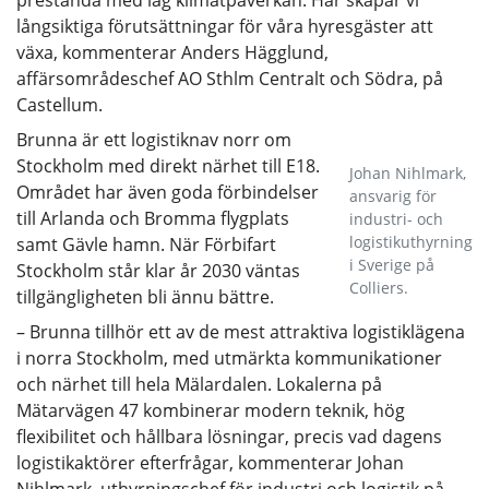
långsiktiga förutsättningar för våra hyresgäster att
växa, kommenterar Anders Hägglund,
affärsområdeschef AO Sthlm Centralt och Södra, på
Castellum.
Brunna är ett logistiknav norr om
Stockholm med direkt närhet till E18.
Johan Nihlmark,
Området har även goda förbindelser
ansvarig för
till Arlanda och Bromma flygplats
industri- och
logistikuthyrning
samt Gävle hamn. När Förbifart
i Sverige på
Stockholm står klar år 2030 väntas
Colliers.
tillgängligheten bli ännu bättre.
– Brunna tillhör ett av de mest attraktiva logistiklägena
i norra Stockholm, med utmärkta kommunikationer
och närhet till hela Mälardalen. Lokalerna på
Mätarvägen 47 kombinerar modern teknik, hög
flexibilitet och hållbara lösningar, precis vad dagens
logistikaktörer efterfrågar, kommenterar Johan
Nihlmark, uthyrningschef för industri och logistik på