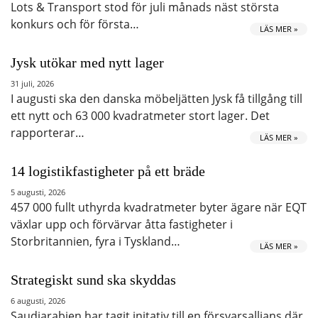
Lots & Transport stod för juli månads näst största
konkurs och för första…
LÄS MER »
Jysk utökar med nytt lager
31 juli, 2026
I augusti ska den danska möbeljätten Jysk få tillgång till
ett nytt och 63 000 kvadratmeter stort lager. Det
rapporterar…
LÄS MER »
14 logistikfastigheter på ett bräde
5 augusti, 2026
457 000 fullt uthyrda kvadratmeter byter ägare när EQT
växlar upp och förvärvar åtta fastigheter i
Storbritannien, fyra i Tyskland…
LÄS MER »
Strategiskt sund ska skyddas
6 augusti, 2026
Saudiarabien har tagit initativ till en försvarsallians där