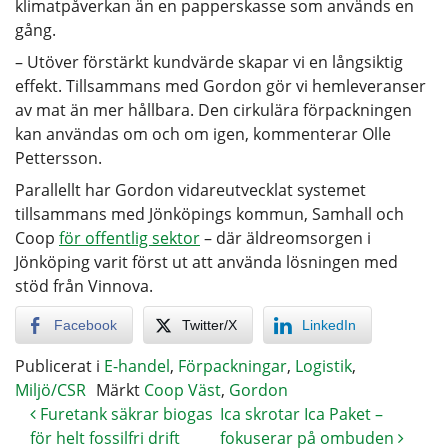
klimatpåverkan än en papperskasse som används en
gång.
– Utöver förstärkt kundvärde skapar vi en långsiktig
effekt. Tillsammans med Gordon gör vi hemleveranser
av mat än mer hållbara. Den cirkulära förpackningen
kan användas om och om igen, kommenterar Olle
Pettersson.
Parallellt har Gordon vidareutvecklat systemet
tillsammans med Jönköpings kommun, Samhall och
Coop
för offentlig sektor
– där äldreomsorgen i
Jönköping varit först ut att använda lösningen med
stöd från Vinnova.
Facebook
Twitter/X
LinkedIn
Publicerat i
E-handel
,
Förpackningar
,
Logistik
,
Miljö/CSR
Märkt
Coop Väst
,
Gordon
Furetank säkrar biogas
Ica skrotar Ica Paket –
för helt fossilfri drift
fokuserar på ombuden