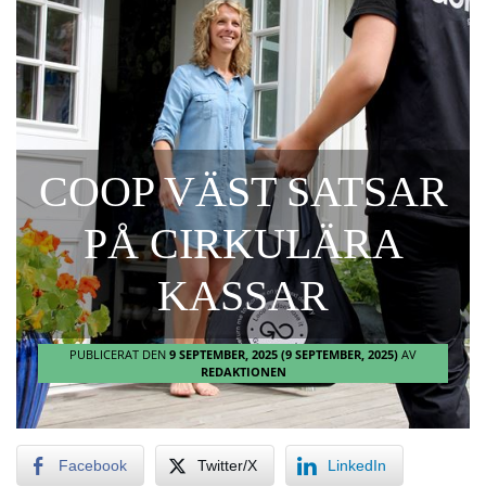
COOP VÄST SATSAR
PÅ CIRKULÄRA
KASSAR
PUBLICERAT DEN
9 SEPTEMBER, 2025
(9 SEPTEMBER, 2025)
AV
REDAKTIONEN
Facebook
Twitter/X
LinkedIn