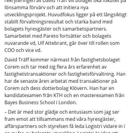
rekryteringen av David Träff vill bolaget öka fokuset på
lönsamma förvärv och att initiera nya
utvecklingsprojekt. Huvudfokus ligger på ett långsiktigt
stabilt förvaltningsresultat och starka band med
bolagets hyresgäster och samarbetspartners.
Samarbetet med Pareto fortsätter och bolagets
nuvarande vd, Ulf Attebrant, går över till rollen som
COO och vice vd.
David Träff kommer närmast från fastighetsbolaget
Corem och tar med sig flera års erfarenhet av
fastighetstransaktioner och fastighetsförvaltning. Han
har de senaste åren arbetat med transaktioner på
Corem och dess dotterbolag Klövern. Han har en
kandidatexamen från KTH och en masterexamen från
Bayes Business School i London.
– Det är med stor glädje och entusiasm som jag ser
fram emot att tillsammans med våra hyresgäster,
affärspartners och styrelsen få leda Logistri vidare in i