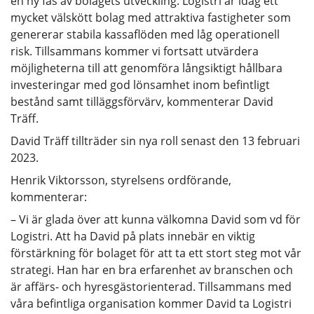
en ny fas av bolagets utveckling. Logistri är idag ett
mycket välskött bolag med attraktiva fastigheter som
genererar stabila kassaflöden med låg operationell
risk. Tillsammans kommer vi fortsatt utvärdera
möjligheterna till att genomföra långsiktigt hållbara
investeringar med god lönsamhet inom befintligt
bestånd samt tilläggsförvärv, kommenterar David
Träff.
David Träff tillträder sin nya roll senast den 13 februari
2023.
Henrik Viktorsson, styrelsens ordförande,
kommenterar:
– Vi är glada över att kunna välkomna David som vd för
Logistri. Att ha David på plats innebär en viktig
förstärkning för bolaget för att ta ett stort steg mot vår
strategi. Han har en bra erfarenhet av branschen och
är affärs- och hyresgästorienterad. Tillsammans med
våra befintliga organisation kommer David ta Logistri