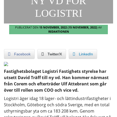
NY VD FÖR
LOGISTRI
PUBLICERAT DEN
15 NOVEMBER, 2022
(15 NOVEMBER, 2022)
AV
REDAKTIONEN
Facebook
Twitter/X
LinkedIn
Fastighetsbolaget Logistri Fastighets styrelse har
utsett David Träff till ny vd. Han kommer närmast
från Corem och efterträder Ulf Attebrant som går
över till rollen som COO och vice vd.
Logistri äger idag 18 lager- och lättindustrifastigheter i
Stockholm, Göteborg och södra Sverige, med en total
uthyrningsbar yta om ca 183 208 kvm. Genom