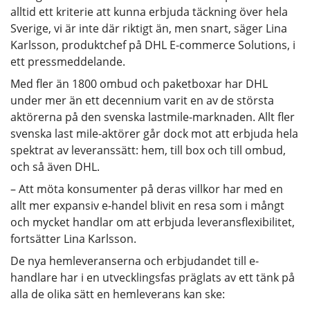
alltid ett kriterie att kunna erbjuda täckning över hela
Sverige, vi är inte där riktigt än, men snart, säger Lina
Karlsson, produktchef på DHL E-commerce Solutions, i
ett pressmeddelande.
Med fler än 1800 ombud och paketboxar har DHL
under mer än ett decennium varit en av de största
aktörerna på den svenska lastmile-marknaden. Allt fler
svenska last mile-aktörer går dock mot att erbjuda hela
spektrat av leveranssätt: hem, till box och till ombud,
och så även DHL.
– Att möta konsumenter på deras villkor har med en
allt mer expansiv e-handel blivit en resa som i mångt
och mycket handlar om att erbjuda leveransflexibilitet,
fortsätter Lina Karlsson.
De nya hemleveranserna och erbjudandet till e-
handlare har i en utvecklingsfas präglats av ett tänk på
alla de olika sätt en hemleverans kan ske: