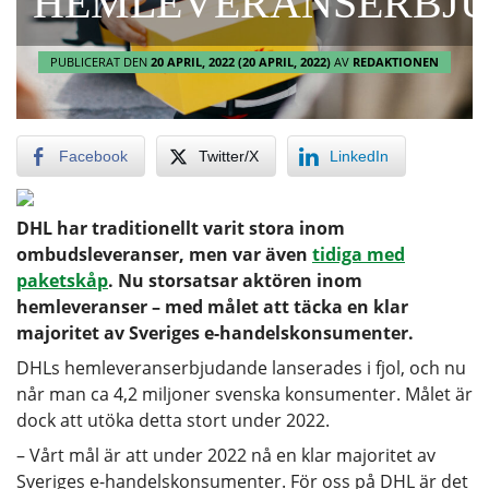
HEMLEVERANSERBJ
PUBLICERAT DEN
20 APRIL, 2022
(20 APRIL, 2022)
AV
REDAKTIONEN
Facebook
Twitter/X
LinkedIn
DHL har traditionellt varit stora inom
ombudsleveranser, men var även
tidiga med
paketskåp
. Nu storsatsar aktören inom
hemleveranser – med målet att täcka en klar
majoritet av Sveriges e-handelskonsumenter.
DHLs hemleveranserbjudande lanserades i fjol, och nu
når man ca 4,2 miljoner svenska konsumenter. Målet är
dock att utöka detta stort under 2022.
– Vårt mål är att under 2022 nå en klar majoritet av
Sveriges e-handelskonsumenter. För oss på DHL är det