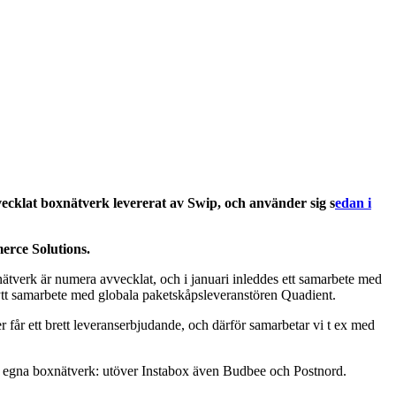
cklat boxnätverk levererat av Swip, och använder sig s
edan i
erce Solutions.
nätverk är numera avvecklat, och i januari inleddes ett samarbete med
ytt samarbete med globala paketskåpsleveranstören Quadient.
 får ett brett leveranserbjudande, och därför samarbetar vi t ex med
med egna boxnätverk: utöver Instabox även Budbee och Postnord.