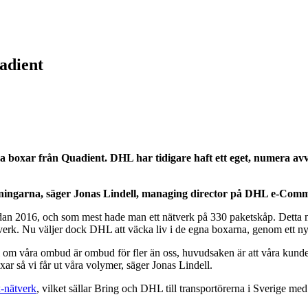
adient
oxar från Quadient. DHL har tidigare haft ett eget, numera avve
lösningarna, säger Jonas Lindell, managing director på DHL e-Comm
redan 2016, och som mest hade man ett nätverk på 330 paketskåp. Detta 
verk. Nu väljer dock DHL att väcka liv i de egna boxarna, genom ett n
i om våra ombud är ombud för fler än oss, huvudsaken är att våra kunder
boxar så vi får ut våra volymer, säger Jonas Lindell.
x-nätverk
, vilket sällar Bring och DHL till transportörerna i Sverige 