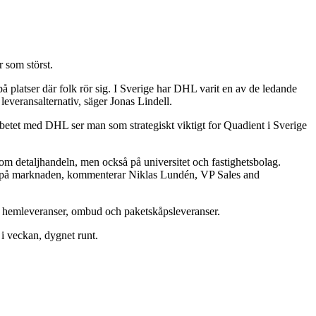
 som störst.
 på platser där folk rör sig. I Sverige har DHL varit en av de ledande
leveransalternativ, säger Jonas Lindell.
rbetet med DHL ser man som strategiskt viktigt for Quadient i Sverige
m detaljhandeln, men också på universitet och fastighetsbolag.
gar på marknaden, kommenterar Niklas Lundén, VP Sales and
L hemleveranser, ombud och paketskåpsleveranser.
i veckan, dygnet runt.