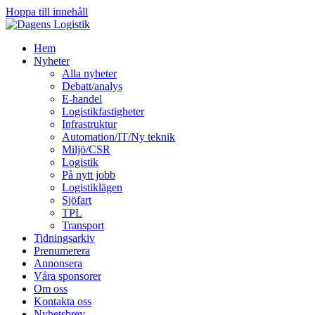
Hoppa till innehåll
Hem
Nyheter
Alla nyheter
Debatt/analys
E-handel
Logistikfastigheter
Infrastruktur
Automation/IT/Ny teknik
Miljö/CSR
Logistik
På nytt jobb
Logistiklägen
Sjöfart
TPL
Transport
Tidningsarkiv
Prenumerera
Annonsera
Våra sponsorer
Om oss
Kontakta oss
Nyhetsbrev