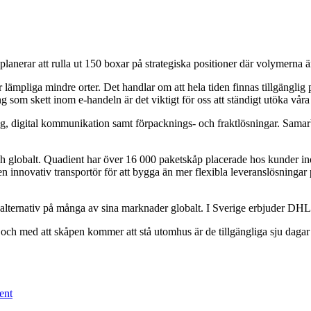
anerar att rulla ut 150 boxar på strategiska positioner där volymerna är
tar lämpliga mindre orter. Det handlar om att hela tiden finnas tillgänglig
som skett inom e-handeln är det viktigt för oss att ständigt utöka våra 
ing, digital kommunikation samt förpacknings- och fraktlösningar. Sama
 globalt. Quadient har över 16 000 paketskåp placerade hos kunder ino
n innovativ transportör för att bygga än mer flexibla leveranslösnin
alternativ på många av sina marknader globalt. I Sverige erbjuder DH
och med att skåpen kommer att stå utomhus är de tillgängliga sju dagar 
ent