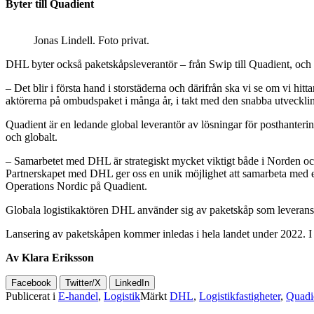
Byter till Quadient
Jonas Lindell. Foto privat.
DHL byter också paketskåpsleverantör – från Swip till Quadient, och pl
– Det blir i första hand i storstäderna och därifrån ska vi se om vi hit
aktörerna på ombudspaket i många år, i takt med den snabba utveckling 
Quadient är en ledande global leverantör av lösningar för posthanter
och globalt.
–
Samarbetet med DHL är strategiskt mycket viktigt både i Norden och
Partnerskapet med DHL ger oss en unik möjlighet att samarbeta med e
Operations Nordic på Quadient.
Globala logistikaktören DHL använder sig av paketskåp som leverans
Lansering av paketskåpen kommer inledas i hela landet under 2022. I 
Av Klara Eriksson
Facebook
Twitter/X
LinkedIn
Publicerat i
E-handel
,
Logistik
Märkt
DHL
,
Logistikfastigheter
,
Quadi