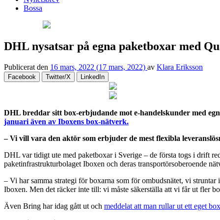
Bossa
DHL nysatsar på egna paketboxar med Qu
Publicerat den
16 mars, 2022
(17 mars, 2022)
av
Klara Eriksson
Facebook
Twitter/X
LinkedIn
DHL breddar sitt box-erbjudande mot e-handelskunder med egna b
januari även av Iboxens box-nätverk.
– Vi vill vara den aktör som erbjuder de mest flexibla leverans
DHL var tidigt ute med paketboxar i Sverige – de första togs i drift 
paketinfrastrukturbolaget Iboxen och deras transportörsoberoende nät
– Vi har samma strategi för boxarna som för ombudsnätet, vi struntar 
Iboxen. Men det räcker inte till: vi måste säkerställa att vi får ut fler 
Även Bring har idag gått ut och
meddelat att man rullar ut ett eget bo