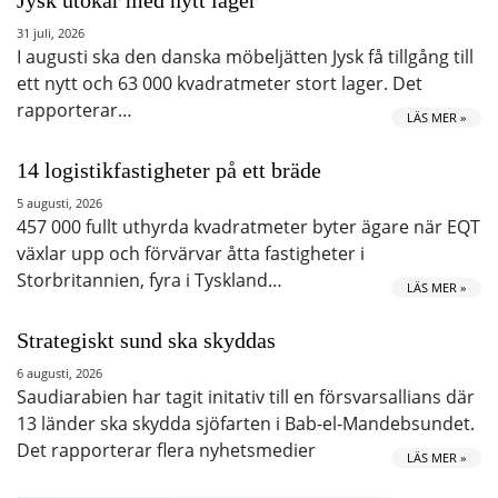
31 juli, 2026
I augusti ska den danska möbeljätten Jysk få tillgång till
ett nytt och 63 000 kvadratmeter stort lager. Det
rapporterar…
LÄS MER »
14 logistikfastigheter på ett bräde
5 augusti, 2026
457 000 fullt uthyrda kvadratmeter byter ägare när EQT
växlar upp och förvärvar åtta fastigheter i
Storbritannien, fyra i Tyskland…
LÄS MER »
Strategiskt sund ska skyddas
6 augusti, 2026
Saudiarabien har tagit initativ till en försvarsallians där
13 länder ska skydda sjöfarten i Bab-el-Mandebsundet.
Det rapporterar flera nyhetsmedier
LÄS MER »