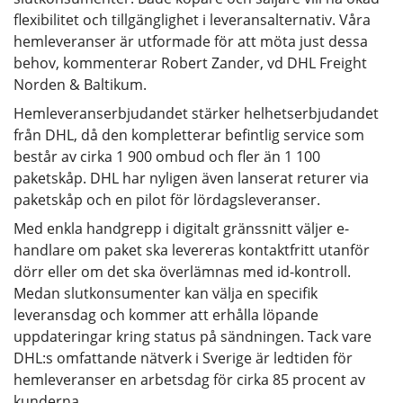
flexibilitet och tillgänglighet i leveransalternativ. Våra
hemleveranser är utformade för att möta just dessa
behov, kommenterar Robert Zander, vd DHL Freight
Norden & Baltikum.
Hemleveranserbjudandet stärker helhetserbjudandet
från DHL, då den kompletterar befintlig service som
består av cirka 1 900 ombud och fler än 1 100
paketskåp. DHL har nyligen även lanserat returer via
paketskåp och en pilot för lördagsleveranser.
Med enkla handgrepp i digitalt gränssnitt väljer e-
handlare om paket ska levereras kontaktfritt utanför
dörr eller om det ska överlämnas med id-kontroll.
Medan slutkonsumenter kan välja en specifik
leveransdag och kommer att erhålla löpande
uppdateringar kring status på sändningen. Tack vare
DHL:s omfattande nätverk i Sverige är ledtiden för
hemleveranser en arbetsdag för cirka 85 procent av
kunderna.