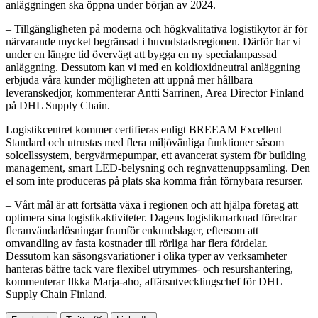
anläggningen ska öppna under början av 2024.
– Tillgängligheten på moderna och högkvalitativa logistikytor är för
närvarande mycket begränsad i huvudstadsregionen. Därför har vi
under en längre tid övervägt att bygga en ny specialanpassad
anläggning. Dessutom kan vi med en koldioxidneutral anläggning
erbjuda våra kunder möjligheten att uppnå mer hållbara
leveranskedjor, kommenterar Antti Sarrinen, Area Director Finland
på DHL Supply Chain.
Logistikcentret kommer certifieras enligt BREEAM Excellent
Standard och utrustas med flera miljövänliga funktioner såsom
solcellssystem, bergvärmepumpar, ett avancerat system för building
management, smart LED-belysning och regnvattenuppsamling. Den
el som inte produceras på plats ska komma från förnybara resurser.
– Vårt mål är att fortsätta växa i regionen och att hjälpa företag att
optimera sina logistikaktiviteter. Dagens logistikmarknad föredrar
fleranvändarlösningar framför enkundslager, eftersom att
omvandling av fasta kostnader till rörliga har flera fördelar.
Dessutom kan säsongsvariationer i olika typer av verksamheter
hanteras bättre tack vare flexibel utrymmes- och resurshantering,
kommenterar Ilkka Marja-aho, affärsutvecklingschef för DHL
Supply Chain Finland.