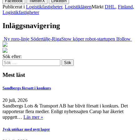
Facebook
Twitter/X
LinkedIn
Publicerat i
Logistikfastigheter
,
Logistiklägen
Märkt
DHL
,
Finland
,
Logistikfastigheter
Inläggsnavigering
Ny roro-linje Södertälje-Riga
Stow köper robot-startupen Ifollow
Sök efter:
Mest läst
Sandbergs försatt i konkurs
20 juli, 2026
Sandbergs Lots & Transport AB har blivit försatt i konkurs. Det
rapporterar flera medier. Enligt nyhetssajten Carup har åkeriet
uppgett…
Läs mer »
Jysk utökar med nytt lager