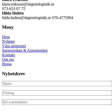
klara.eriksson@dagenslogistik.se
073-653 07 72
Hilda Hultén
hilda.hulten@dagenslogistik.se 070-4775904
Meny
Hem
Nyheter
Våra sponsorer
Sponsorskap & Annonsering
Kontakt
Om oss
Bossa
Nyhetsbrev