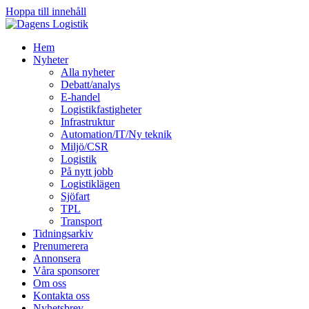
Hoppa till innehåll
Hem
Nyheter
Alla nyheter
Debatt/analys
E-handel
Logistikfastigheter
Infrastruktur
Automation/IT/Ny teknik
Miljö/CSR
Logistik
På nytt jobb
Logistiklägen
Sjöfart
TPL
Transport
Tidningsarkiv
Prenumerera
Annonsera
Våra sponsorer
Om oss
Kontakta oss
Nyhetsbrev