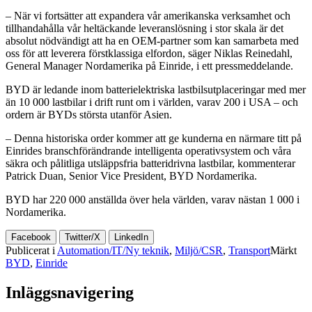
– När vi fortsätter att expandera vår amerikanska verksamhet och
tillhandahålla vår heltäckande leveranslösning i stor skala är det
absolut nödvändigt att ha en OEM-partner som kan samarbeta med
oss för att leverera förstklassiga elfordon, säger Niklas Reinedahl,
General Manager Nordamerika på Einride, i ett pressmeddelande.
BYD är ledande inom batterielektriska lastbilsutplaceringar med mer
än 10 000 lastbilar i drift runt om i världen, varav 200 i USA – och
ordern är BYDs största utanför Asien.
– Denna historiska order kommer att ge kunderna en närmare titt på
Einrides branschförändrande intelligenta operativsystem och våra
säkra och pålitliga utsläppsfria batteridrivna lastbilar, kommenterar
Patrick Duan, Senior Vice President, BYD Nordamerika.
BYD har 220 000 anställda över hela världen, varav nästan 1 000 i
Nordamerika.
Facebook
Twitter/X
LinkedIn
Publicerat i
Automation/IT/Ny teknik
,
Miljö/CSR
,
Transport
Märkt
BYD
,
Einride
Inläggsnavigering