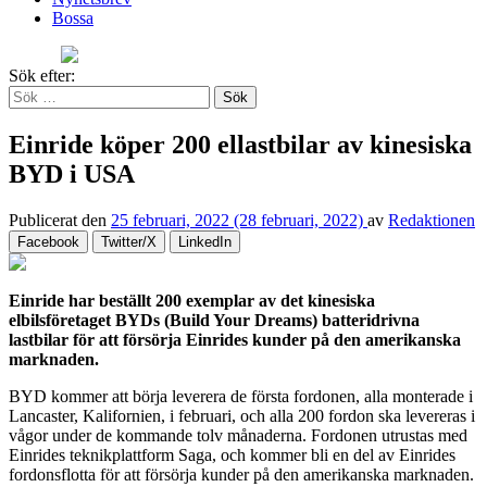
Bossa
Sök efter:
Einride köper 200 ellastbilar av kinesiska
BYD i USA
Publicerat den
25 februari, 2022
(28 februari, 2022)
av
Redaktionen
Facebook
Twitter/X
LinkedIn
Einride har beställt 200 exemplar av det kinesiska
elbilsföretaget BYDs (Build Your Dreams) batteridrivna
lastbilar för att försörja Einrides kunder på den amerikanska
marknaden.
BYD kommer att börja leverera de första fordonen, alla monterade i
Lancaster, Kalifornien, i februari, och alla 200 fordon ska levereras i
vågor under de kommande tolv månaderna. Fordonen utrustas med
Einrides teknikplattform Saga, och kommer bli en del av Einrides
fordonsflotta för att försörja kunder på den amerikanska marknaden.