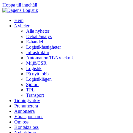
Hoppa till innehåll
Hem
Nyheter
Alla nyheter
Debatt/analys
E-handel
Logistikfastigheter
Infrastruktur
Automation/IT/Ny teknik
Miljö/CSR
Logistik
På nytt jobb
Logistiklägen
Sjöfart
TPL
Transport
Tidningsarkiv
Prenumerera
Annonsera
Våra sponsorer
Om oss
Kontakta oss
Nyhetsbrev