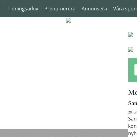
Tidningsarkiv
Prenumerera
Annonsera
Våra spon
Me
San
20 jul
San
kon
nyh