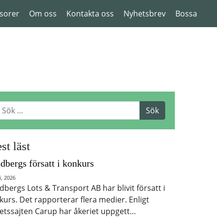
sorer
Om oss
Kontakta oss
Nyhetsbrev
Bossa
st läst
dbergs försatt i konkurs
i, 2026
dbergs Lots & Transport AB har blivit försatt i
kurs. Det rapporterar flera medier. Enligt
etssajten Carup har åkeriet uppgett…