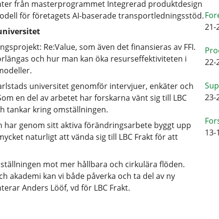
nter från masterprogrammet Integrerad produktdesign
For
modell för företagets AI-baserade transportledningsstöd.
21-
niversitet
ngsprojekt: Re:Value, som även det finansieras av FFI.
Pro
örlängas och hur man kan öka resurseffektiviteten i
22-
modeller.
Sup
arlstads universitet genomför intervjuer, enkäter och
23-
om en del av arbetet har forskarna vänt sig till LBC
ch tankar kring omställningen.
For
ch har genom sitt aktiva förändringsarbete byggt upp
13-
ket naturligt att vända sig till LBC Frakt för att
omställningen mot mer hållbara och cirkulära flöden.
ch akademi kan vi både påverka och ta del av ny
rar Anders Lööf, vd för LBC Frakt.