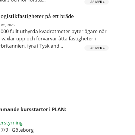
LÄS MER »
logistikfastigheter på ett bräde
usti, 2026
 000 fullt uthyrda kvadratmeter byter ägare när
 växlar upp och förvärvar åtta fastigheter i
rbritannien, fyra i Tyskland…
LÄS MER »
mande kursstarter i PLAN:
erstyrning
17/9 i Göteborg