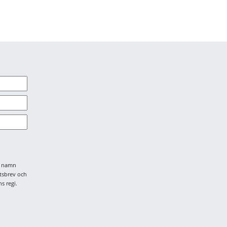
tt namn
tsbrev och
s regi.