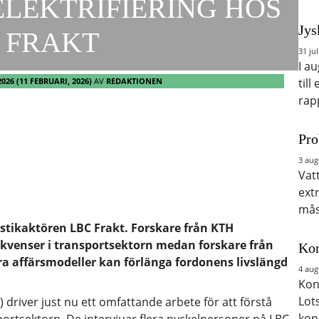
ELEKTRIFIERING HOS
Jys
 FRAKT
31 jul
I a
2026
(11 FEBRUARI, 2026)
AV
REDAKTIONEN
till
rap
Pro
3 aug
Vat
ext
mås
istikaktören LBC Frakt. Forskare från KTH
ekvenser i transportsektorn medan forskare från
Kon
ra affärsmodeller kan förlänga fordonens livslängd
4 aug
Kon
Lot
driver just nu ett omfattande arbete för att förstå
kon