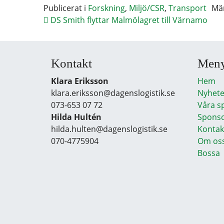
Publicerat i
Forskning
,
Miljö/CSR
,
Transport
Mä
DS Smith flyttar Malmölagret till Värnamo
Kontakt
Men
Klara Eriksson
Hem
klara.eriksson@dagenslogistik.se
Nyhete
073-653 07 72
Våra s
Hilda Hultén
Sponso
hilda.hulten@dagenslogistik.se
Kontak
070-4775904
Om os
Bossa