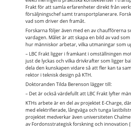
elektrifieringens praktiska konsekvenser i trans
Frakt för att samla erfarenheter direkt från ve
försäljningschef samt transportplanerare. Fors
vad som driver den framåt.
Forskarna följer även med en av chaufförerna som 
vardagen. Målet är att skapa en bild av vad som 
hur människor arbetar, vilka utmaningar som up
– LBC Frakt ligger i framkant i omställningen mot 
just de lyckas och vilka drivkrafter som ligger b
dela den kunskapen vidare så att fler kan ta 
rektor i teknisk design på KTH.
Doktoranden Tilda Berenson lägger till:
– Det är också värdefullt att LBC Frakt lyfter mä
KTHs arbete är en del av projektet E-Charge, 
med elektrifierade, långväga och tunga lastbils
projektet medverkar även universiteten Chalmer
av Fordonsstrategisk forskning och innovation (F