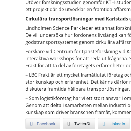
Utöver forskningsstudien genomför KTH-stude
ett projekt där de utvecklar en framtida affärs
Cirkulära transportlösningar med Karlstads u
Lindholmen Science Park leder ett annat forskni
De vill undersöka hur fordonens livslängd kan f
godstransportsystemet genom cirkulära affärs
Forskare vid Centrum för tjänsteforskning vid K
interaktiva workshops för att reda ut frågorna. S
Frakt för att ta del av företagets erfarenheter o
– LBC Frakt är ett mycket framåtlutat företag o
stor kunskap och erfarenhet. Det känns därför myc
diskutera framtida hållbara transportlösningar.
– Som logistikföretag har vi ett stort ansvar i 
Genom att delta i samarbeten mellan industri o
kunskap som driver branschen framåt, kommente
Facebook
Twitter/X
LinkedIn