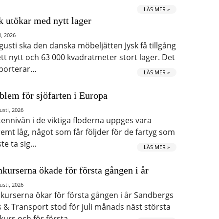
LÄS MER »
k utökar med nytt lager
i, 2026
ugusti ska den danska möbeljätten Jysk få tillgång
 ett nytt och 63 000 kvadratmeter stort lager. Det
porterar…
LÄS MER »
blem för sjöfarten i Europa
usti, 2026
tennivån i de viktiga floderna uppges vara
remt låg, något som får följder för de fartyg som
te ta sig…
LÄS MER »
kurserna ökade för första gången i år
usti, 2026
kurserna ökar för första gången i år Sandbergs
s & Transport stod för juli månads näst största
kurs och för första…