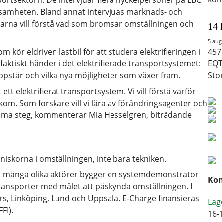
portsektorn. De intervjuar flera nyckelpersoner på LBC
rksamheten. Bland annat intervjuas marknads- och
karna vill förstå vad som bromsar omställningen och
14 
5 aug
kör eldriven lastbil för att studera elektrifieringen i
457
faktiskt händer i det elektrifierade transportsystemet:
EQT
pstår och vilka nya möjligheter som växer fram.
Sto
ett elektrifierat transportsystem. Vi vill förstå varför
akom. Som forskare vill vi lära av förändringsagenter och
samma steg, kommenterar Mia Hesselgren, biträdande
nniskorna i omställningen, inte bara tekniken.
där många olika aktörer bygger en systemdemonstrator
Kom
transporter med målet att påskynda omställningen. I
s, Linköping, Lund och Uppsala. E-Charge finansieras
Lag
FI).
16-