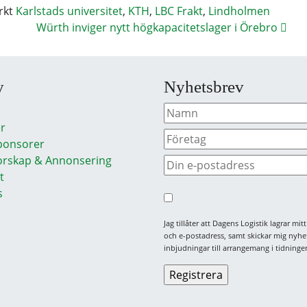
rkt
Karlstads universitet
,
KTH
,
LBC Frakt
,
Lindholmen
Würth inviger nytt högkapacitetslager i Örebro
y
Nyhetsbrev
r
ponsorer
rskap & Annonsering
t
s
Jag tillåter att Dagens Logistik lagrar mi
och e-postadress, samt skickar mig nyhe
inbjudningar till arrangemang i tidningen