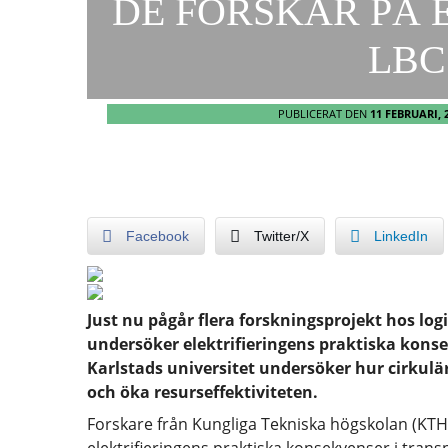
DE FORSKAR PÅ 
LBC
PUBLICERAT DEN
11 FEBRUARI, 
Facebook
Twitter/X
LinkedIn
Just nu pågår flera forskningsprojekt hos log
undersöker elektrifieringens praktiska kons
Karlstads universitet undersöker hur cirkulä
och öka resurseffektiviteten.
Forskare från Kungliga Tekniska högskolan (KTH) 