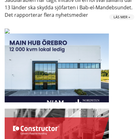
Saudiarabien har tagit initativ till en försvarsallians där
13 länder ska skydda sjöfarten i Bab-el-Mandebsundet.
Det rapporterar flera nyhetsmedier
LÄS MER »