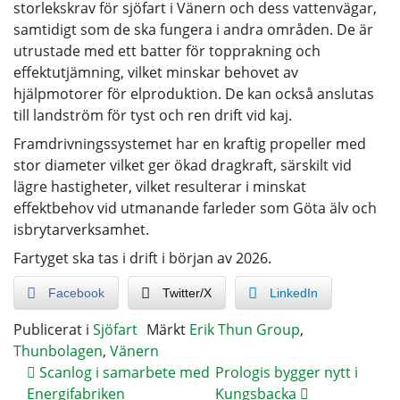
storlekskrav för sjöfart i Vänern och dess vattenvägar,
samtidigt som de ska fungera i andra områden. De är
utrustade med ett batter för topprakning och
effektutjämning, vilket minskar behovet av
hjälpmotorer för elproduktion. De kan också anslutas
till landström för tyst och ren drift vid kaj.
Framdrivningssystemet har en kraftig propeller med
stor diameter vilket ger ökad dragkraft, särskilt vid
lägre hastigheter, vilket resulterar i minskat
effektbehov vid utmanande farleder som Göta älv och
isbrytarverksamhet.
Fartyget ska tas i drift i början av 2026.
Facebook
Twitter/X
LinkedIn
Publicerat i
Sjöfart
Märkt
Erik Thun Group
,
Thunbolagen
,
Vänern
Scanlog i samarbete med
Prologis bygger nytt i
Energifabriken
Kungsbacka