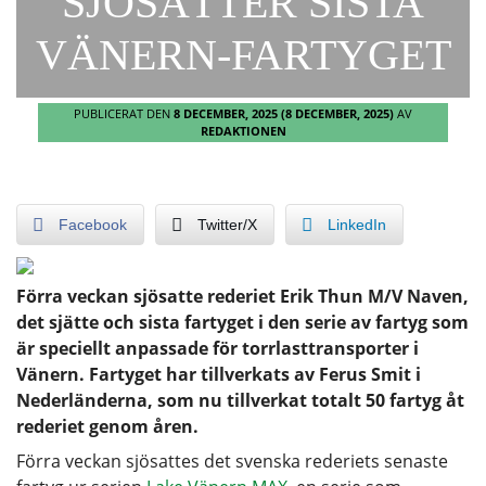
SJÖSÄTTER SISTA
VÄNERN-FARTYGET
PUBLICERAT DEN
8 DECEMBER, 2025
(8 DECEMBER, 2025)
AV
REDAKTIONEN
Facebook
Twitter/X
LinkedIn
Förra veckan sjösatte rederiet Erik Thun M/V Naven,
det sjätte och sista fartyget i den serie av fartyg som
är speciellt anpassade för torrlasttransporter i
Vänern. Fartyget har tillverkats av Ferus Smit i
Nederländerna, som nu tillverkat totalt 50 fartyg åt
rederiet genom åren.
Förra veckan sjösattes det svenska rederiets senaste