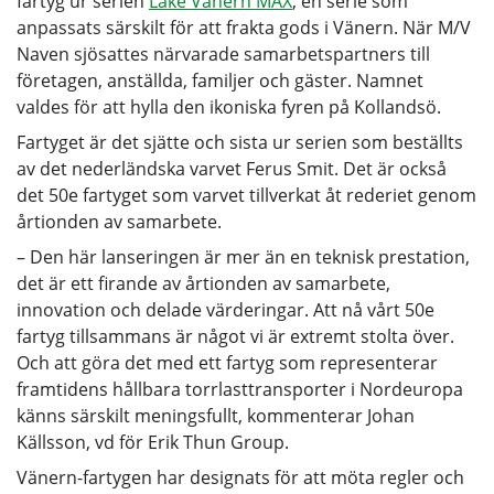
fartyg ur serien
Lake Vänern MAX
, en serie som
anpassats särskilt för att frakta gods i Vänern. När M/V
Naven sjösattes närvarade samarbetspartners till
företagen, anställda, familjer och gäster. Namnet
valdes för att hylla den ikoniska fyren på Kollandsö.
Fartyget är det sjätte och sista ur serien som beställts
av det nederländska varvet Ferus Smit. Det är också
det 50e fartyget som varvet tillverkat åt rederiet genom
årtionden av samarbete.
– Den här lanseringen är mer än en teknisk prestation,
det är ett firande av årtionden av samarbete,
innovation och delade värderingar. Att nå vårt 50e
fartyg tillsammans är något vi är extremt stolta över.
Och att göra det med ett fartyg som representerar
framtidens hållbara torrlasttransporter i Nordeuropa
känns särskilt meningsfullt, kommenterar Johan
Källsson, vd för Erik Thun Group.
Vänern-fartygen har designats för att möta regler och