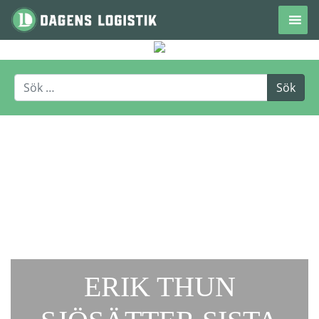
Hoppa till innehåll
ERIK THUN