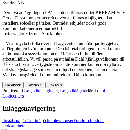
Sverige AB.
Den nya anläggningen i Bålsta att certifieras enligt BREEAM Very
Good. Dessutom kommer det även att finnas möjlighet till att
installera solceller på taket. Området erbjuder också goda
kommunikationer med närhet till
motorvägen E18 och Stockholm.
– Vi är mycket stolta över att Logicenters nu påbörjar bygget av
anläggningen i vår kommun. Den här etableringen tror vi kommer
att kunna öka sysselsättningen i Håbo och bidra till fler
arbetstillfällen. Vi vill passa på att hälsa Dahl hjärtligt välkomna till
Bålsta och vi är övertygade om att de kommer kunna dra nytta av
det strategiska läge som vi kan erbjuda i regionen, kommenterar
Mattias Jonsgården, kommundirektör i Håbo kommun.
Facebook
Twitter/X
LinkedIn
Publicerat i
Logistikfastigheter
,
Logistiklägen
Märkt
dahl
,
Logicenters
Inläggsnavigering
Instabox går ”all in” på hemleveranser
Foodora breddar
verksamheten