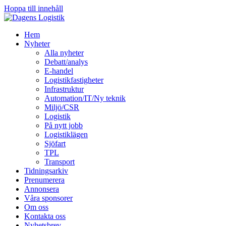
Hoppa till innehåll
Hem
Nyheter
Alla nyheter
Debatt/analys
E-handel
Logistikfastigheter
Infrastruktur
Automation/IT/Ny teknik
Miljö/CSR
Logistik
På nytt jobb
Logistiklägen
Sjöfart
TPL
Transport
Tidningsarkiv
Prenumerera
Annonsera
Våra sponsorer
Om oss
Kontakta oss
Nyhetsbrev