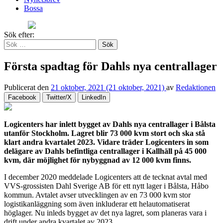
Bossa
Sök efter:
Första spadtag för Dahls nya centrallager
Publicerat den
21 oktober, 2021
(21 oktober, 2021)
av
Redaktionen
Facebook
Twitter/X
LinkedIn
Logicenters har inlett bygget av Dahls nya centrallager i Bålsta
utanför Stockholm. Lagret blir 73 000 kvm stort och ska stå
klart andra kvartalet 2023. Vidare träder Logicenters in som
delägare av Dahls befintliga centrallager i Kallhäll på 45 000
kvm, där möjlighet för nybyggnad av 12 000 kvm finns.
I december 2020 meddelade Logicenters att de tecknat avtal med
VVS-grossisten Dahl Sverige AB för ett nytt lager i Bålsta, Håbo
kommun. Avtalet avser utvecklingen av en 73 000 kvm stor
logistikanläggning som även inkluderar ett helautomatiserat
höglager. Nu inleds bygget av det nya lagret, som planeras vara i
drift under andra kvartalet av 2023.