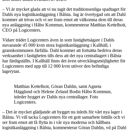
– Vi är mycket glada att vi nu tagit det traditionsenliga spadtaget för
Dahls nya logistikanläggning i Bålsta. Jag är övertygad om att Dahl
kommer att trivas och vi ser fram emot att välkomna dem till deras
nya anläggning i Håbo Kommun, kommenterar Matthias Kettelhoit,
CEO på Logicenters.
Vidare träder Logicenters även in som fastighetsägare i Dahls
nuvarande 45 000 kvm stora logistikanläggning i Kallhäll, i
grannkommunen Järfälla. Dahl kommer att fortsätta bedriva deras
verksamhet i fastigheten tills dess att det nya centrallagret i Bålsta
har färdigställts. I Kallhäll finns det även utvecklingsmöjligheter för
Logicenters med upp till 12 000 kvm utöver den befintliga
lagerytan.
Matthias Kettelhoit, Göran Dahlin, samt Agneta
Hägglund och Helene Zeland Bodin Håbo Kommun,
inleder bygget av Dahls nya centrallager. Foto
Logicenters.
– Det är mycket glädjande att bygget nu inleds för vårt nya lager i
Bålsta. Vi vill tacka Logicenters för ett gott samarbete hittills och vi
ser fram emot att få flytta in i vår nya moderna och hållbara
logistikanläggning i Bålsta, kommenterar Göran Dahlin, vd på Dahl