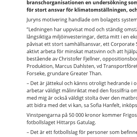
branschorganisationen en undersökning som v
för stort ansvar för klimatomställningen, och
Juryns motivering handlade om bolagets system
”Ledningen har uppvisat mod och ständig omstäl
långsiktiga miljöinvesteringar, detta mitt i en e
påvisat ett stort samhällsansvar, ett Corporate
aktivt arbeta för minskat matsvinn och att hjälp
bestående av Christofer Fjellner, oppositionsbo
Produktion, Marcus Dahlsten, vd Transportföret
Forseke, grundare Greater Than.
– Det är jättekul och känns otroligt hedrande i oc
arbetar väldigt målinriktat med den fossilfria o
med mig är också väldigt stolta över den matbro 
att bidra med det vi kan, sa Sofia Hanfelt, inkö
Vinstpengarna på 50 000 kronor kommer Frigosca
fotbollslaget Hittarps Gatulag.
– Det är ett fotbollslag för personer som befinne