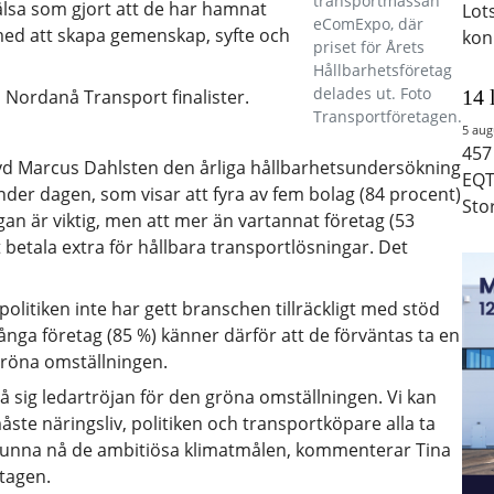
transportmässan
lsa som gjort att de har hamnat
Lot
eComExpo, där
 med att skapa gemenskap, syfte och
kon
priset för Årets
Hållbarhetsföretag
delades ut. Foto
14 
h Nordanå Transport finalister.
Transportföretagen.
5 aug
457
 vd Marcus Dahlsten den årliga hållbarhetsundersökning
EQT
der dagen, som visar att fyra av fem bolag (84 procent)
Sto
an är viktig, men att mer än vartannat företag (53
t betala extra för hållbara transportlösningar. Det
olitiken inte har gett branschen tillräckligt med stöd
Många företag (85 %) känner därför att de förväntas ta en
gröna omställningen.
å sig ledartröjan för den gröna omställningen. Vi kan
te näringsliv, politiken och transportköpare alla ta
kunna nå de ambitiösa klimatmålen, kommenterar Tina
etagen.