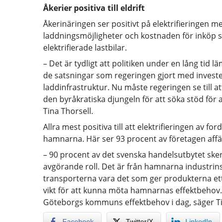
Åkerier positiva till eldrift
Åkerinäringen ser positivt på elektrifieringen
laddningsmöjligheter och kostnaden för inköp s
elektrifierade lastbilar.
– Det är tydligt att politiken under en lång tid 
de satsningar som regeringen gjort med invester
laddinfrastruktur. Nu måste regeringen se till 
den byråkratiska djungeln för att söka stöd för 
Tina Thorsell.
Allra mest positiva till att elektrifieringen av f
hamnarna. Här ser 93 procent av företagen affä
– 90 procent av det svenska handelsutbytet ske
avgörande roll. Det är från hamnarna industrins
transporterna vara det som ger produkterna ett k
vikt för att kunna möta hamnarnas effektbehov
Göteborgs kommuns effektbehov i dag, säger Ti
Facebook
Twitter/X
LinkedIn