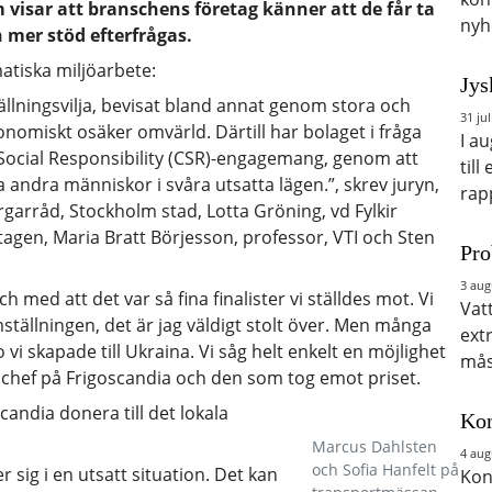
isar att branschens företag känner att de får ta
nyh
 mer stöd efterfrågas.
atiska miljöarbete:
Jys
lningsvilja, bevisat bland annat genom stora och
31 jul
konomiskt osäker omvärld. Därtill har bolaget i fråga
I a
 Social Responsibility (CSR)-engagemang, genom att
till
a andra människor i svåra utsatta lägen.”, skrev juryn,
rap
rgarråd, Stockholm stad, Lotta Gröning, vd Fylkir
agen, Maria Bratt Börjesson, professor, VTI och Sten
Pro
3 aug
h med att det var så fina finalister vi ställdes mot. Vi
Vat
mställningen, det är jag väldigt stolt över. Men många
ext
vi skapade till Ukraina. Vi såg helt enkelt en möjlighet
mås
pschef på Frigoscandia och den som tog emot priset.
ndia donera till det lokala
Kon
Marcus Dahlsten
4 aug
och Sofia Hanfelt på
r sig i en utsatt situation. Det kan
Kon