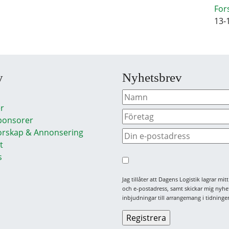
For
13-
y
Nyhetsbrev
r
ponsorer
rskap & Annonsering
t
s
Jag tillåter att Dagens Logistik lagrar mi
och e-postadress, samt skickar mig nyhe
inbjudningar till arrangemang i tidningen