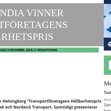
NDIA VINNER
TFÖRETAGENS
RHETSPRIS
 2023
(4 DECEMBER, 2023)
AV
REDAKTIONEN
Me
San
20 jul
 Helsingborg ”Transportföretagens Hållbarhetspris
San
tisk och Nordanå Transport. Samtidigt presenterar
kon