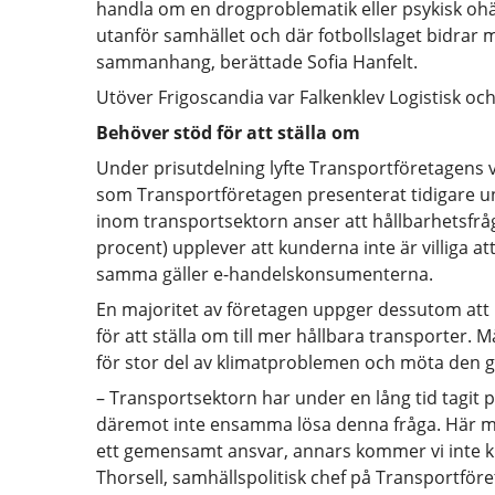
handla om en drogproblematik eller psykisk ohä
utanför samhället och där fotbollslaget bidrar
sammanhang, berättade Sofia Hanfelt.
Utöver Frigoscandia var Falkenklev Logistisk oc
Behöver stöd för att ställa om
Under prisutdelning lyfte Transportföretagens
som Transportföretagen presenterat tidigare un
inom transportsektorn anser att hållbarhetsfråg
procent) upplever att kunderna inte är villiga at
samma gäller e-handelskonsumenterna.
En majoritet av företagen uppger dessutom att p
för att ställa om till mer hållbara transporter. 
för stor del av klimatproblemen och möta den 
– Transportsektorn har under en lång tid tagit p
däremot inte ensamma lösa denna fråga. Här mås
ett gemensamt ansvar, annars kommer vi inte 
Thorsell, samhällspolitisk chef på Transportför