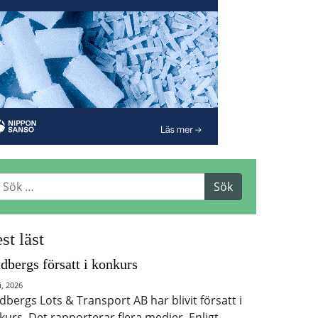
st läst
dbergs försatt i konkurs
i, 2026
dbergs Lots & Transport AB har blivit försatt i
kurs. Det rapporterar flera medier. Enligt