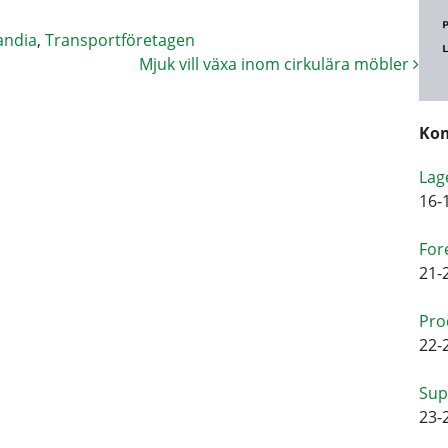
andia
,
Transportföretagen
Mjuk vill växa inom cirkulära möbler
Kom
Lag
16-
For
21-
Pro
22-
Sup
23-