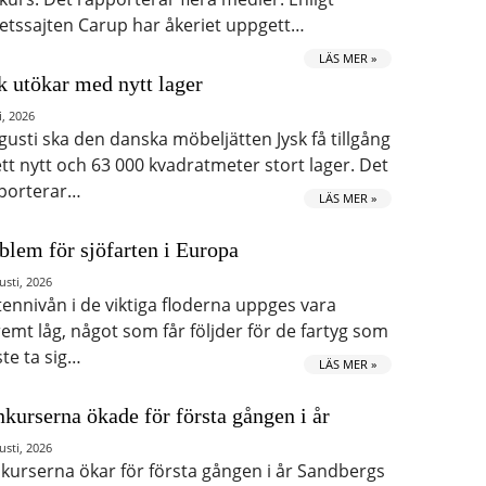
etssajten Carup har åkeriet uppgett…
LÄS MER »
k utökar med nytt lager
i, 2026
ugusti ska den danska möbeljätten Jysk få tillgång
 ett nytt och 63 000 kvadratmeter stort lager. Det
porterar…
LÄS MER »
blem för sjöfarten i Europa
usti, 2026
tennivån i de viktiga floderna uppges vara
remt låg, något som får följder för de fartyg som
te ta sig…
LÄS MER »
kurserna ökade för första gången i år
usti, 2026
kurserna ökar för första gången i år Sandbergs