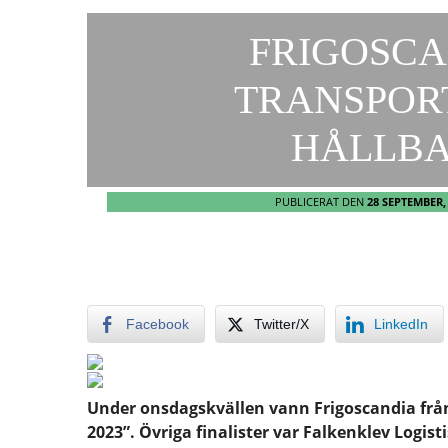
FRIGOSCA
TRANSPOR
HÅLLBA
PUBLICERAT DEN
28 SEPTEMBER,
Facebook
Twitter/X
LinkedIn
Under onsdagskvällen vann Frigoscandia från
2023”. Övriga finalister var Falkenklev Logis