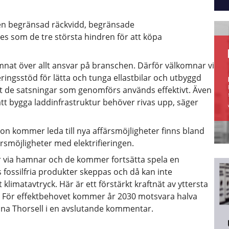
 men begränsad räckvidd, begränsade
es som de tre största hindren för att köpa
lämnat över allt ansvar på branschen. Därför välkomnar vi
ingsstöd för lätta och tunga ellastbilar och utbyggd
att de satsningar som genomförs används effektivt. Även
att bygga laddinfrastruktur behöver rivas upp, säger
ordon kommer leda till nya affärsmöjligheter finns bland
rsmöjligheter med elektrifieringen.
r via hamnar och de kommer fortsätta spela en
 fossilfria produkter skeppas och då kan inte
limatavtryck. Här är ett förstärkt kraftnät av yttersta
. För effektbehovet kommer år 2030 motsvara halva
na Thorsell i en avslutande kommentar.