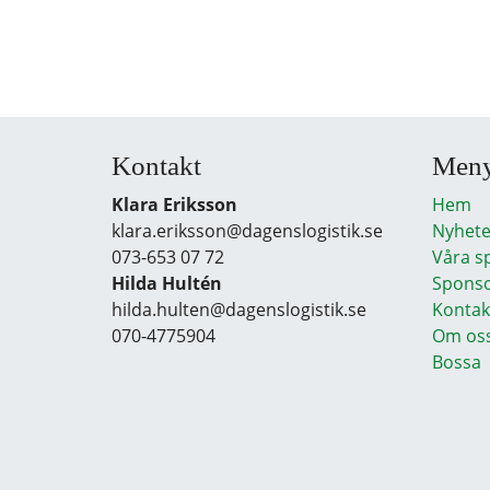
Kontakt
Men
Klara Eriksson
Hem
klara.eriksson@dagenslogistik.se
Nyhete
073-653 07 72
Våra s
Hilda Hultén
Sponso
hilda.hulten@dagenslogistik.se
Kontak
070-4775904
Om os
Bossa