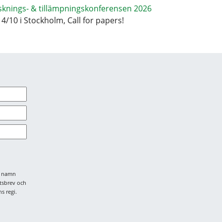
sknings- & tillämpningskonferensen 2026
14/10 i Stockholm, Call for papers!
tt namn
tsbrev och
s regi.