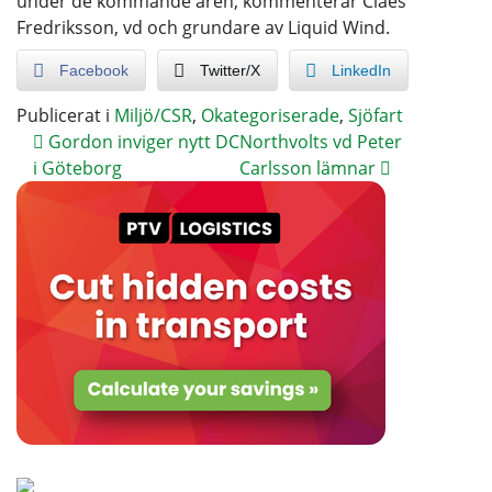
under de kommande åren, kommenterar Claes
Fredriksson, vd och grundare av Liquid Wind.
Facebook
Twitter/X
LinkedIn
Publicerat i
Miljö/CSR
,
Okategoriserade
,
Sjöfart
Gordon inviger nytt DC
Northvolts vd Peter
i Göteborg
Carlsson lämnar