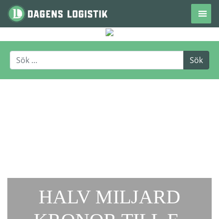
Hoppa till innehåll
HALV MILJARD