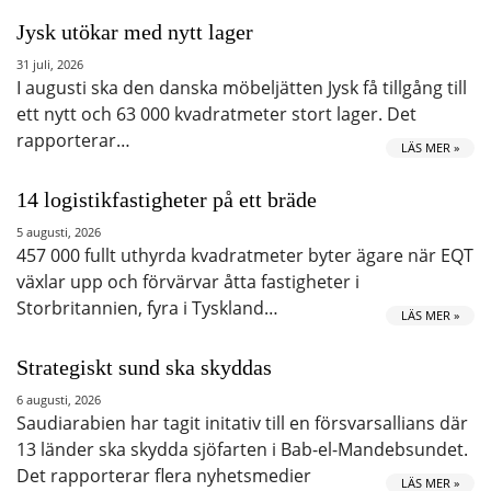
Jysk utökar med nytt lager
31 juli, 2026
I augusti ska den danska möbeljätten Jysk få tillgång till
ett nytt och 63 000 kvadratmeter stort lager. Det
rapporterar…
LÄS MER »
14 logistikfastigheter på ett bräde
5 augusti, 2026
457 000 fullt uthyrda kvadratmeter byter ägare när EQT
växlar upp och förvärvar åtta fastigheter i
Storbritannien, fyra i Tyskland…
LÄS MER »
Strategiskt sund ska skyddas
6 augusti, 2026
Saudiarabien har tagit initativ till en försvarsallians där
13 länder ska skydda sjöfarten i Bab-el-Mandebsundet.
Det rapporterar flera nyhetsmedier
LÄS MER »