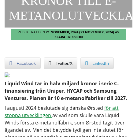
KRONOR TILL E-
METANOLUTVECKLA
PUBLICERAT DEN
21 NOVEMBER, 2024
(21 NOVEMBER, 2024)
AV
KLARA ERIKSSON
Facebook
Twitter/X
LinkedIn
Liquid Wind tar in halv miljard kronor i serie C-
finansiering från Uniper, HYCAP och Samsung
Ventures. Planen är 10 e-metanolfabriker till 2027.
I augusti 2024 beslutade sig danska Ørsted
för att
stoppa utvecklingen
av vad som skulle vara Liquid
Winds första e-metanolfabrik, som Ørsted tagit över
ägandet av. Men det betydde tydligen inte slutet för