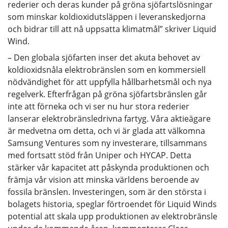
rederier och deras kunder på gröna sjöfartslösningar
som minskar koldioxidutsläppen i leveranskedjorna
och bidrar till att nå uppsatta klimatmål” skriver Liquid
Wind.
– Den globala sjöfarten inser det akuta behovet av
koldioxidsnåla elektrobränslen som en kommersiell
nödvändighet för att uppfylla hållbarhetsmål och nya
regelverk. Efterfrågan på gröna sjöfartsbränslen går
inte att förneka och vi ser nu hur stora rederier
lanserar elektrobränsledrivna fartyg. Våra aktieägare
är medvetna om detta, och vi är glada att välkomna
Samsung Ventures som ny investerare, tillsammans
med fortsatt stöd från Uniper och HYCAP. Detta
stärker vår kapacitet att påskynda produktionen och
främja vår vision att minska världens beroende av
fossila bränslen. Investeringen, som är den största i
bolagets historia, speglar förtroendet för Liquid Winds
potential att skala upp produktionen av elektrobränsle