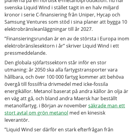
planerna på en nordisk e-metanolproduktion: nu har
svenska Liquid Wind i stället tagit in en halv miljard
kronor i serie C-finansiering från Uniper, Hycap och
Samsung Ventures som stöd i sina planer att bygga 10
elektrobränsleanläggningar till år 2027.
”Finansieringsrundan är en av de största i Europa inom
elektrobränslesektorn i år” skriver Liquid Wind i ett
pressmeddelande.
Den globala sjöfartssektorn står inför en stor
utmaning: år 2050 ska alla fartygstransporter vara
hållbara, och över 100 000 fartyg kommer att behöva
övergå till fossilfria drivmedel med icke-fossila
energikällor. Metanol baserat på andra källor än olja är
en väg att gå, och bland andra Maersk har beställt
metanolfartyg. i Början av november
säkrade man ett
stort avtal om grön metanol
med en kinesisk
leverantör.
”Liquid Wind ser därför en stark efterfrågan från