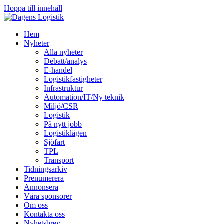
Hoppa till innehåll
Hem
Nyheter
Alla nyheter
Debatt/analys
E-handel
Logistikfastigheter
Infrastruktur
Automation/IT/Ny teknik
Miljö/CSR
Logistik
På nytt jobb
Logistiklägen
Sjöfart
TPL
Transport
Tidningsarkiv
Prenumerera
Annonsera
Våra sponsorer
Om oss
Kontakta oss
Nyhetsbrev