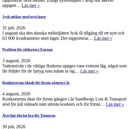
rapporterar flera medier. Enligt nyhetssajten Carup har åkeriet
uppgett…
Läs mer »
Jysk utökar med nytt lager
31 juli, 2026
I augusti ska den danska möbeljätten Jysk få tillgång till ett nytt och
63 000 kvadratmeter stort lager. Det rapporterar…
Läs mer »
Problem för sjöfarten i Europa
3 augusti, 2026
Vattennivån i de viktiga floderna uppges vara extremt låg, något som
får följder för de fartyg som måste ta sig…
Läs mer »
Konkurserna ökade för första gången i år
4 augusti, 2026
Konkurserna ökar för första gången i år Sandbergs Lots & Transport
stod för juli månads näst största konkurs och för första…
Läs mer »
Året har börjat bra för Tempcon
30 juli, 2026