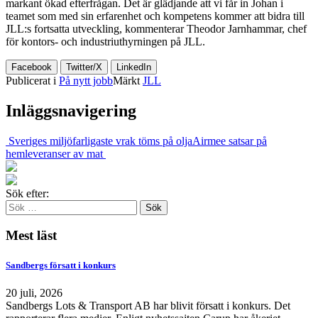
markant ökad efterfrågan. Det är glädjande att vi får in Johan i
teamet som med sin erfarenhet och kompetens kommer att bidra till
JLL:s fortsatta utveckling, kommenterar Theodor Jarnhammar, chef
för kontors- och industriuthyrningen på JLL.
Facebook
Twitter/X
LinkedIn
Publicerat i
På nytt jobb
Märkt
JLL
Inläggsnavigering
Sveriges miljöfarligaste vrak töms på olja
Airmee satsar på
hemleveranser av mat
Sök efter:
Mest läst
Sandbergs försatt i konkurs
20 juli, 2026
Sandbergs Lots & Transport AB har blivit försatt i konkurs. Det