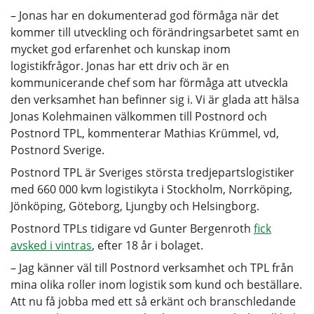
– Jonas har en dokumenterad god förmåga när det
kommer till utveckling och förändringsarbetet samt en
mycket god erfarenhet och kunskap inom
logistikfrågor. Jonas har ett driv och är en
kommunicerande chef som har förmåga att utveckla
den verksamhet han befinner sig i. Vi är glada att hälsa
Jonas Kolehmainen välkommen till Postnord och
Postnord TPL, kommenterar Mathias Krümmel, vd,
Postnord Sverige.
Postnord TPL är Sveriges största tredjepartslogistiker
med 660 000 kvm logistikyta i Stockholm, Norrköping,
Jönköping, Göteborg, Ljungby och Helsingborg.
Postnord TPLs tidigare vd Gunter Bergenroth
fick
avsked i vintras
, efter 18 år i bolaget.
– Jag känner väl till Postnord verksamhet och TPL från
mina olika roller inom logistik som kund och beställare.
Att nu få jobba med ett så erkänt och branschledande