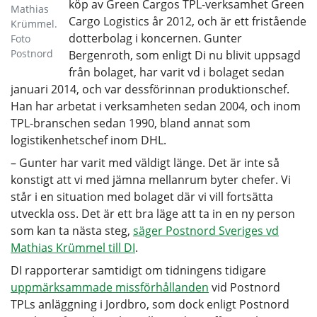
köp av Green Cargos TPL-verksamhet Green
Mathias
Cargo Logistics år 2012, och är ett fristående
Krümmel.
dotterbolag i koncernen. Gunter
Foto
Postnord
Bergenroth, som enligt Di nu blivit uppsagd
från bolaget, har varit vd i bolaget sedan
januari 2014, och var dessförinnan produktionschef.
Han har arbetat i verksamheten sedan 2004, och inom
TPL-branschen sedan 1990, bland annat som
logistikenhetschef inom DHL.
– Gunter har varit med väldigt länge. Det är inte så
konstigt att vi med jämna mellanrum byter chefer. Vi
står i en situation med bolaget där vi vill fortsätta
utveckla oss. Det är ett bra läge att ta in en ny person
som kan ta nästa steg,
säger Postnord Sveriges vd
Mathias Krümmel till DI
.
DI rapporterar samtidigt om tidningens tidigare
uppmärksammade missförhållanden
vid Postnord
TPLs anläggning i Jordbro, som dock enligt Postnord