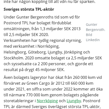
inte har någon koppling till att vdn nu får sparken.
Sveriges största TPL-aktör
Under Gunter Bergenroths tid som vd för
Postnord TPL har bolaget fördubblat
Gunter
omsättningen, från 1,3 miljarder SEK 2013
Bergenroth.
till 2,5 miljader SEK 2020.
Bild
Linkedin
Verksamheten har tydlig regional styrning,
med verksamhet i Norrköping,
Helsingborg, Göteborg, Ljungby, Jönköping och
Stockholm. 2020 omsatte bolaget ca 2,5 miljarder SEK
och sysselsatte ca 2 200 personer, och gjorde ett
resultat på drygt 45 miljoner SEK.
Även bolagets lagerytor har ökat från 260 000 kvm vid
förvärvet av Green Cargo år 2012 till 660 000 kvm
under 2021, en siffra som under 2022 kommer att öka
till närmare 770 000 kvm genom bolagets pågående
storetableringar i
Norrköping
och
Ljungby
. Postnord
TPL är därmed Sveriges överlägset största TPL-aktör,