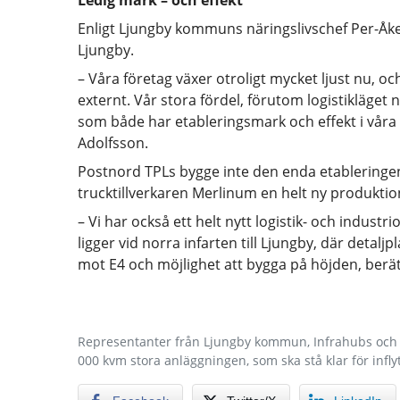
Ledig mark – och effekt
Enligt Ljungby kommuns näringslivschef Per-Åke
Ljungby.
– Våra företag växer otroligt mycket ljust nu, o
externt. Vår stora fördel, förutom logistikläget 
som både har etableringsmark och effekt i våra 
Adolfsson.
Postnord TPLs bygge inte den enda etableringen
trucktillverkaren Merlinum en helt ny produkti
– Vi har också ett helt nytt logistik- och indus
ligger vid norra infarten till Ljungby, där detal
mot E4 och möjlighet att bygga på höjden, berä
Representanter från Ljungby kommun, Infrahubs och Po
000 kvm stora anläggningen, som ska stå klar för infl