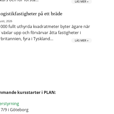
LÄS MER »
logistikfastigheter på ett bräde
usti, 2026
 000 fullt uthyrda kvadratmeter byter ägare när
 växlar upp och förvärvar åtta fastigheter i
rbritannien, fyra i Tyskland…
LÄS MER »
mande kursstarter i PLAN:
erstyrning
17/9 i Göteborg