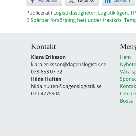
Facebook
Twitter/X
LinkedIn
Publicerat i
Logistikfastigheter
,
Logistiklägen
,
TP
Spårbar försörjning hett under fraktkris
Temp
Kontakt
Men
Klara Eriksson
Hem
klara.eriksson@dagenslogistik.se
Nyhete
073-653 07 72
Våra s
Hilda Hultén
Sponso
hilda.hulten@dagenslogistik.se
Kontak
070-4775904
Om os
Bossa