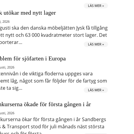
LÄS MER »
k utökar med nytt lager
i, 2026
ugusti ska den danska möbeljätten Jysk få tillgång
 ett nytt och 63 000 kvadratmeter stort lager. Det
porterar…
LÄS MER »
blem för sjöfarten i Europa
usti, 2026
tennivån i de viktiga floderna uppges vara
remt låg, något som får följder för de fartyg som
te ta sig…
LÄS MER »
kurserna ökade för första gången i år
usti, 2026
kurserna ökar för första gången i år Sandbergs
s & Transport stod för juli månads näst största
kurs och för första…