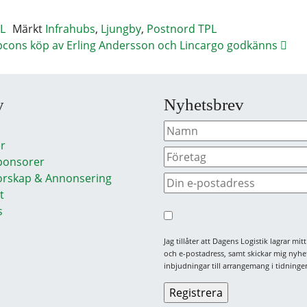
L
Märkt
Infrahubs
,
Ljungby
,
Postnord TPL
cons köp av Erling Andersson och Lincargo godkänns
y
Nyhetsbrev
r
ponsorer
rskap & Annonsering
t
s
Jag tillåter att Dagens Logistik lagrar mi
och e-postadress, samt skickar mig nyhe
inbjudningar till arrangemang i tidningen