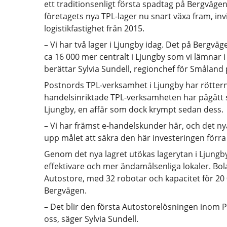
ett traditionsenligt första spadtag på Bergvägen 
företagets nya TPL-lager nu snart växa fram, i
logistikfastighet från 2015.
– Vi har två lager i Ljungby idag. Det på Bergväg
ca 16 000 mer centralt i Ljungby som vi lämnar i
berättar Sylvia Sundell, regionchef för Småland
Postnords TPL-verksamhet i Ljungby har röttern
handelsinriktade TPL-verksamheten har pågått s
Ljungby, en affär som dock krympt sedan dess.
– Vi har främst e-handelskunder här, och det ny
upp målet att säkra den här investeringen förra
Genom det nya lagret utökas lagerytan i Ljungby 
effektivare och mer ändamålsenliga lokaler. Bol
Autostore, med 32 robotar och kapacitet för 20 
Bergvägen.
– Det blir den första Autostorelösningen inom Po
oss, säger Sylvia Sundell.