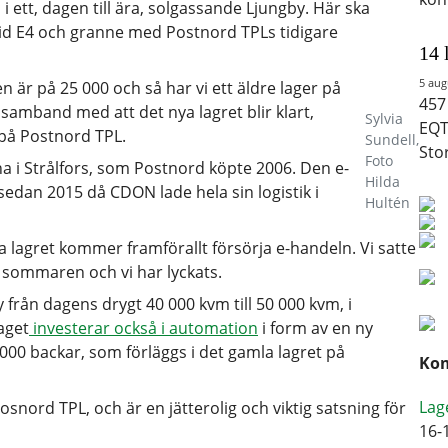
i ett, dagen till ära, solgassande Ljungby. Här ska
nvid E4 och granne med Postnord TPLs tidigare
14 
5 aug
en är på 25 000 och så har vi ett äldre lager på
457
 samband med att det nya lagret blir klart,
Sylvia
EQT
 på Postnord TPL.
Sundell,
Sto
Foto
a i Strålfors, som Postnord köpte 2006. Den e-
Hilda
edan 2015 då CDON lade hela sin logistik i
Hultén
a lagret kommer framförallt försörja e-handeln. Vi satte
 sommaren och vi har lyckats.
från dagens drygt 40 000 kvm till 50 000 kvm, i
aget
investerar också i automation
i form av en ny
000 backar, som förläggs i det gamla lagret på
Kom
Lag
snord TPL, och är en jätterolig och viktig satsning för
16-