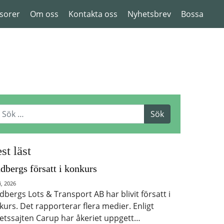
sorer
Om oss
Kontakta oss
Nyhetsbrev
Bossa
st läst
dbergs försatt i konkurs
i, 2026
dbergs Lots & Transport AB har blivit försatt i
kurs. Det rapporterar flera medier. Enligt
etssajten Carup har åkeriet uppgett…