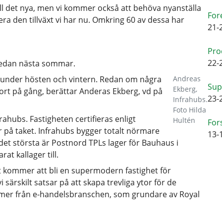
ill det nya, men vi kommer också att behöva nyanställa
For
era den tillväxt vi har nu. Omkring 60 av dessa har
21-
Pro
22-
 redan nästa sommar.
 under hösten och vintern. Redan om några
Andreas
Sup
Ekberg,
ort på gång, berättar Anderas Ekberg, vd på
23-
Infrahubs.
Foto Hilda
rahubs. Fastigheten certifieras enligt
Hultén
For
r på taket. Infrahubs bygger totalt nörmare
13-
det största är Postnord TPLs lager för Bauhaus i
t kallager till.
et kommer att bli en supermodern fastighet för
i särskilt satsar på att skapa trevliga ytor för de
mmer från e-handelsbranschen, som grundare av Royal