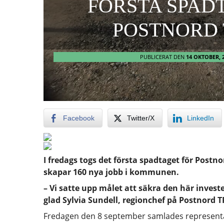
FÖRSTA SPAD
POSTNORD 
PUBLICERAT DEN
14 OKTOBER, 
Facebook
Twitter/X
LinkedIn
I fredags togs det första spadtaget för Postn
skapar 160 nya jobb i kommunen.
– Vi satte upp målet att säkra den här invest
glad Sylvia Sundell, regionchef på Postnord T
Fredagen den 8 september samlades representa