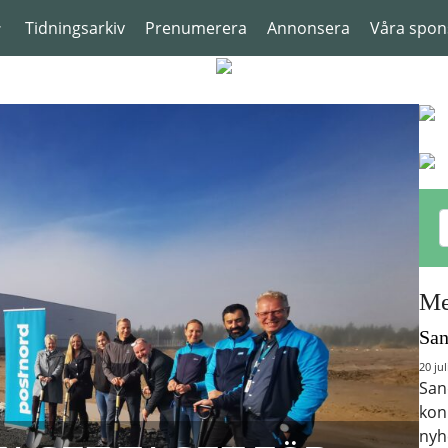
Tidningsarkiv
Prenumerera
Annonsera
Våra spon
Me
San
20 jul
San
kon
nyh