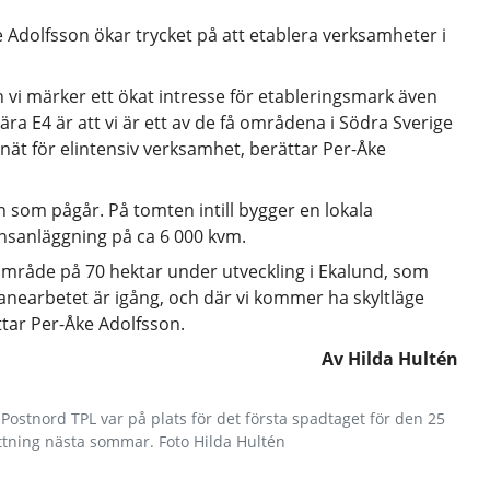
 Adolfsson ökar trycket på att etablera verksamheter i
ch vi märker ett ökat intresse för etableringsmark även
nära E4 är att vi är ett av de få områdena i Södra Sverige
nät för elintensiv verksamhet, berättar Per-Åke
 som pågår. På tomten intill bygger en lokala
onsanläggning på ca 6 000 kvm.
triområde på 70 hektar under utveckling i Ekalund, som
jplanearbetet är igång, och där vi kommer ha skyltläge
ttar Per-Åke Adolfsson.
Av Hilda Hultén
stnord TPL var på plats för det första spadtaget för den 25
yttning nästa sommar. Foto Hilda Hultén