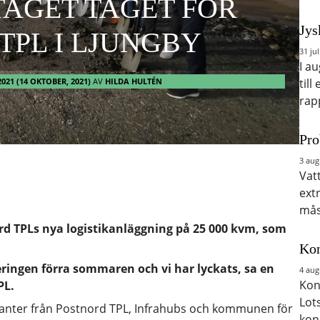
TAGET TAGET FÖR
Jys
TPL I LJUNGBY
31 jul
I a
2021
(14 OKTOBER, 2021)
AV
HILDA HULTÉN
till
rap
Pro
3 aug
Vat
ext
mås
ord TPLs nya logistikanläggning på 25 000 kvm, som
Kon
eringen förra sommaren och vi har lyckats, sa en
4 aug
Kon
PL.
Lot
nter från Postnord TPL, Infrahubs och kommunen för
kon