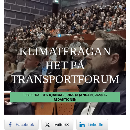
KLIMATFRÅGAN
HET PÅ
TRANSPORTFORUM
PUBLICERAT DEN
8 JANUARI, 2020
(8 JANUARI, 2020)
AV
REDAKTIONEN
Facebook
Twitter/X
LinkedIn