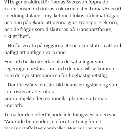
VTI:s generaldirektör Tomas Svensson öppnade
konferensen och infrastrukturminister Tomas Eneroth
inledningstalade – mycket med fokus på klimatfrågan
och han påpekade att denna gjort transportsektorn,
och de frågor som diskuteras på Transportforum,
riktigt ”het”.
– Nu får vi räta på ryggarna lite och konstatera att vad
häftigt att äntligen vara inne.
Eneroth beskrev sedan alla de satsningar som
regeringen beslutat om, och de man vill se komma –
som de nya stambanorna för höghastighetståg.
– Där föreslår vi en s
ärskild finansieringslösning som
inte riskerar att stöta ut
andra objekt i den nationella
planen, sa Tomas
Eneroth.
Tema för den efterföljande inledningssessionen var
”Ändrade beteenden, en förutsättning för ett
transporteffektivt samhälle”. Hur ändrar man