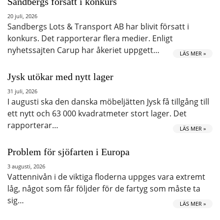
Sandbergs försatt i konkurs
20 juli, 2026
Sandbergs Lots & Transport AB har blivit försatt i
konkurs. Det rapporterar flera medier. Enligt
nyhetssajten Carup har åkeriet uppgett…
LÄS MER »
Jysk utökar med nytt lager
31 juli, 2026
I augusti ska den danska möbeljätten Jysk få tillgång till
ett nytt och 63 000 kvadratmeter stort lager. Det
rapporterar…
LÄS MER »
Problem för sjöfarten i Europa
3 augusti, 2026
Vattennivån i de viktiga floderna uppges vara extremt
låg, något som får följder för de fartyg som måste ta
sig…
LÄS MER »