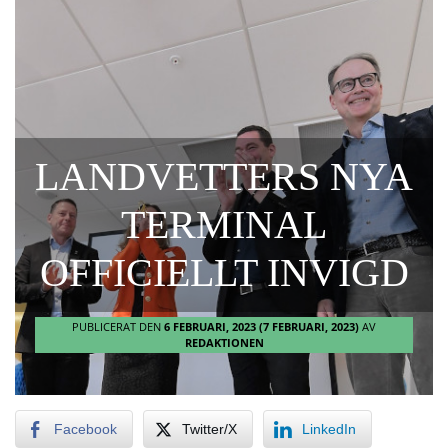
LANDVETTERS NYA
TERMINAL
OFFICIELLT INVIGD
PUBLICERAT DEN
6 FEBRUARI, 2023
(7 FEBRUARI, 2023)
AV
REDAKTIONEN
Facebook
Twitter/X
LinkedIn