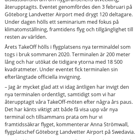
återupptagits. Eventet genomfördes den 3 februari på
Göteborg Landvetter Airport med drygt 120 deltagare.
Under dagen hölls ett seminarium med fokus på
klimatomställning, framtidens flyg och tillgänglighet till
resten av världen.
Årets TakeOff hölls i flygplatsens nya terminaldel som
togs i bruk sommaren 2020. Terminalen är 200 meter
lång och har utökat de tidigare ytorna med 18 500
kvadratmeter. Under eventet fick terminalen sin
efterlängtade officiella invigning.
– Jag är mycket glad att vi idag äntligen har invigt den
nya terminalen ordentligt, samtidigt som vi har
återupptagit våra TakeOff-möten efter några års paus.
Det har känts viktigt att både få visa upp vår nya
terminal och tillsammans prata om hur vi
framtidssäkrar flyget, kommenterar Anna Strömwall,
flygplatschef Göteborg Landvetter Airport på Swedavia.