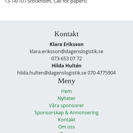
13-14/10 i Stockholm, Call for papers!
Kontakt
Klara Eriksson
klara.eriksson@dagenslogistik.se
073-653 07 72
Hilda Hultén
hilda.hulten@dagenslogistik.se 070-4775904
Meny
Hem
Nyheter
Våra sponsorer
Sponsorskap & Annonsering
Kontakt
Om oss