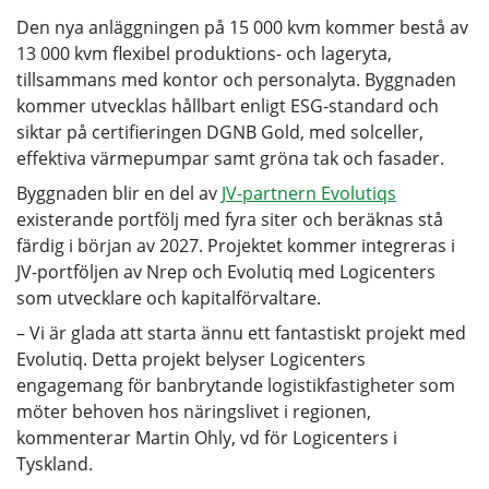
Den nya anläggningen på 15 000 kvm kommer bestå av
13 000 kvm flexibel produktions- och lageryta,
tillsammans med kontor och personalyta. Byggnaden
kommer utvecklas hållbart enligt ESG-standard och
siktar på certifieringen DGNB Gold, med solceller,
effektiva värmepumpar samt gröna tak och fasader.
Byggnaden blir en del av
JV-partnern Evolutiqs
existerande portfölj med fyra siter och beräknas stå
färdig i början av 2027. Projektet kommer integreras i
JV-portföljen av Nrep och Evolutiq med Logicenters
som utvecklare och kapitalförvaltare.
– Vi är glada att starta ännu ett fantastiskt projekt med
Evolutiq. Detta projekt belyser Logicenters
engagemang för banbrytande logistikfastigheter som
möter behoven hos näringslivet i regionen,
kommenterar Martin Ohly, vd för Logicenters i
Tyskland.