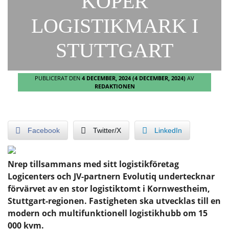
KÖPER
LOGISTIKMARK I
STUTTGART
PUBLICERAT DEN
4 DECEMBER, 2024
(4 DECEMBER, 2024)
AV
REDAKTIONEN
Facebook
Twitter/X
LinkedIn
Nrep tillsammans med sitt logistikföretag
Logicenters och JV-partnern Evolutiq undertecknar
förvärvet av en stor logistiktomt i Kornwestheim,
Stuttgart-regionen. Fastigheten ska utvecklas till en
modern och multifunktionell logistikhubb om 15
000 kvm.