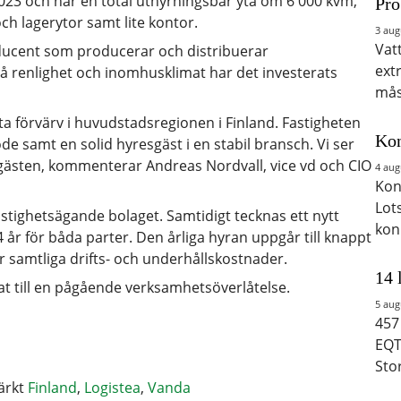
023 och har en total uthyrningsbar yta om 6 000 kvm,
Pro
ch lagerytor samt lite kontor.
3 aug
Vat
oducent som producerar och distribuerar
ext
å renlighet och inomhusklimat har det investerats
mås
ta förvärv i huvudstadsregionen i Finland. Fastigheten
Kon
öde samt en solid hyresgäst i en stabil bransch. Vi ser
gästen, kommenterar Andreas Nordvall, vice vd och CIO
4 aug
Kon
Lot
astighetsägande bolaget. Samtidigt tecknas ett nytt
kon
4 år för båda parter. Den årliga hyran uppgår till knappt
 samtliga drifts- och underhållskostnader.
14 
plat till en pågående verksamhetsöverlåtelse.
5 aug
457
EQT
Sto
ärkt
Finland
,
Logistea
,
Vanda