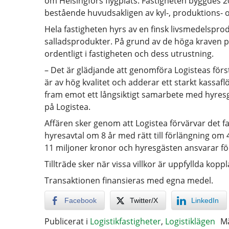
om Helsingfors flygplats. Fastigheten byggdes 2
bestående huvudsakligen av kyl-, produktions- o
Hela fastigheten hyrs av en finsk livsmedelspr
salladsprodukter. På grund av de höga kraven p
ordentligt i fastigheten och dess utrustning.
– Det är glädjande att genomföra Logisteas förs
är av hög kvalitet och adderar ett starkt kassafl
fram emot ett långsiktigt samarbete med hyres
på Logistea.
Affären sker genom att Logistea förvärvar det f
hyresavtal om 8 år med rätt till förlängning om 
11 miljoner kronor och hyresgästen ansvarar för
Tillträde sker när vissa villkor är uppfyllda kop
Transaktionen finansieras med egna medel.
Facebook
Twitter/X
LinkedIn
Publicerat i
Logistikfastigheter
,
Logistiklägen
M