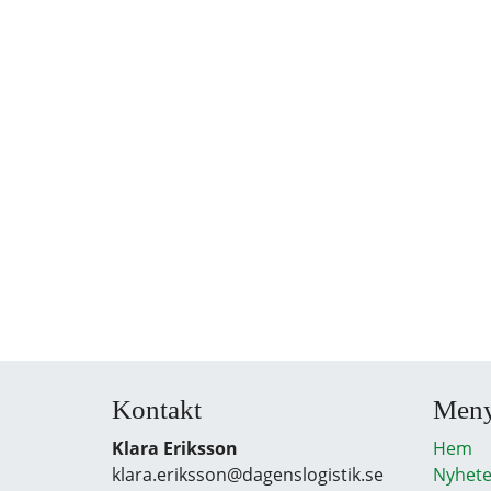
Kontakt
Men
Klara Eriksson
Hem
klara.eriksson@dagenslogistik.se
Nyhete