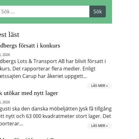
st läst
dbergs försatt i konkurs
i, 2026
dbergs Lots & Transport AB har blivit försatt i
kurs. Det rapporterar flera medier. Enligt
etssajten Carup har åkeriet uppgett…
LÄS MER »
k utökar med nytt lager
i, 2026
ugusti ska den danska möbeljätten Jysk få tillgång
 ett nytt och 63 000 kvadratmeter stort lager. Det
porterar…
LÄS MER »