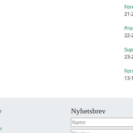
For
21-
Pro
22-
Sup
23-
For
13-
y
Nyhetsbrev
r