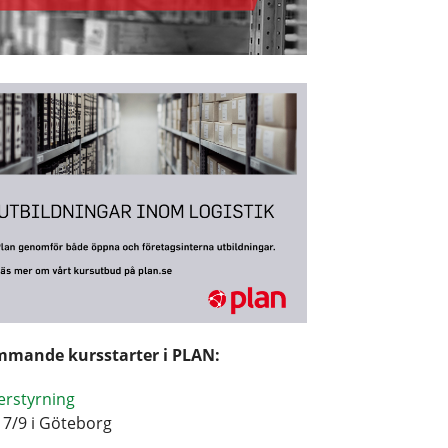
mande kursstarter i PLAN:
erstyrning
17/9 i Göteborg