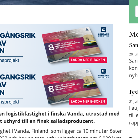
Me
San
20 jul
San
kon
nyh
Jys
31 jul
I a
en logistikfastighet i finska Vanda, utrustad med
till
lt uthyrd till en finsk salladsproducent.
rap
ighet i Vanda, Finland, som ligger ca 10 minuter öster