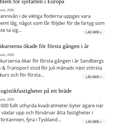
blem för sjöfarten i Europa
usti, 2026
tennivån i de viktiga floderna uppges vara
remt låg, något som får följder för de fartyg som
te ta sig…
LÄS MER »
kurserna ökade för första gången i år
usti, 2026
kurserna ökar för första gången i år Sandbergs
s & Transport stod för juli månads näst största
kurs och för första…
LÄS MER »
logistikfastigheter på ett bräde
usti, 2026
 000 fullt uthyrda kvadratmeter byter ägare när
 växlar upp och förvärvar åtta fastigheter i
rbritannien, fyra i Tyskland…
LÄS MER »