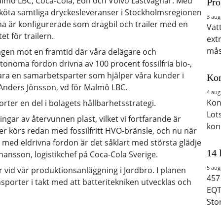
Malmö LBC, Coca-Cola, Eon och Volvo Lastvagnar. Med
Pro
sköta samtliga dryckesleveranser i Stockholmsregionen
3 aug
rna är konfigurerade som dragbil och trailer med en
Vat
et för trailern.
ext
mås
vägen mot en framtid där våra delägare och
noma fordon drivna av 100 procent fossilfria bio-,
 vara en samarbetsparter som hjälper våra kunder i
Kon
Anders Jönsson, vd för Malmö LBC.
4 aug
Kon
rter en del i bolagets hållbarhetsstrategi.
Lot
ngar av återvunnen plast, vilket vi fortfarande är
kon
r körs redan med fossilfritt HVO-bränsle, och nu när
idd med eldrivna fordon är det såklart med största glädje
14 
nsson, logistikchef på Coca-Cola Sverige.
5 aug
r vid vår produktionsanläggning i Jordbro. I planen
457
ransporter i takt med att batteritekniken utvecklas och
EQT
Sto