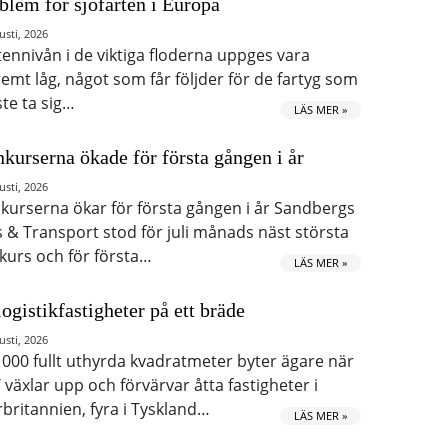
blem för sjöfarten i Europa
usti, 2026
tennivån i de viktiga floderna uppges vara
remt låg, något som får följder för de fartyg som
te ta sig…
LÄS MER »
kurserna ökade för första gången i år
usti, 2026
kurserna ökar för första gången i år Sandbergs
s & Transport stod för juli månads näst största
kurs och för första…
LÄS MER »
logistikfastigheter på ett bräde
usti, 2026
 000 fullt uthyrda kvadratmeter byter ägare när
 växlar upp och förvärvar åtta fastigheter i
rbritannien, fyra i Tyskland…
LÄS MER »