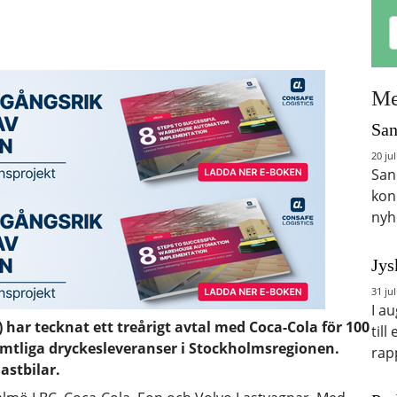
Me
San
20 jul
San
kon
nyh
Jys
31 jul
I a
 har tecknat ett treårigt avtal med Coca-Cola för 100
till
amtliga dryckesleveranser i Stockholmsregionen.
rap
astbilar.