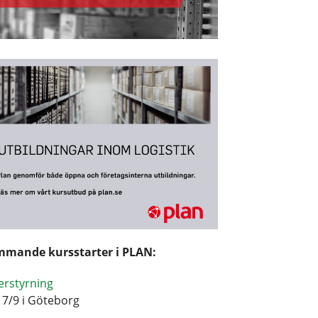
mande kursstarter i PLAN:
erstyrning
17/9 i Göteborg