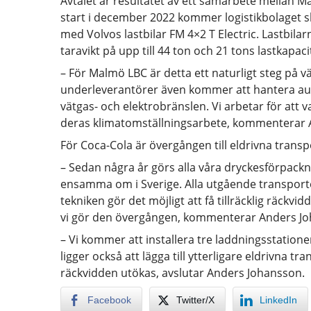
Avtalet är resultatet av ett samarbete mellan 
start i december 2022 kommer logistikbolaget 
med Volvos lastbilar FM 4×2 T Electric. Lastbila
taravikt på upp till 44 ton och 21 tons lastkapacit
– För Malmö LBC är detta ett naturligt steg på 
underleverantörer även kommer att hantera auto
vätgas- och elektrobränslen. Vi arbetar för att
deras klimatomställningsarbete, kommenterar 
För Coca-Cola är övergången till eldrivna transpo
– Sedan några år görs alla våra dryckesförpackni
ensamma om i Sverige. Alla utgående transporte
tekniken gör det möjligt att få tillräcklig räckv
vi gör den övergången, kommenterar Anders Joha
– Vi kommer att installera tre laddningsstatione
ligger också att lägga till ytterligare eldrivna t
räckvidden utökas, avslutar Anders Johansson.
Facebook
Twitter/X
LinkedIn