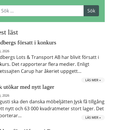
st läst
dbergs försatt i konkurs
i, 2026
dbergs Lots & Transport AB har blivit försatt i
kurs. Det rapporterar flera medier. Enligt
etssajten Carup har åkeriet uppgett…
LÄS MER »
k utökar med nytt lager
i, 2026
ugusti ska den danska möbeljätten Jysk få tillgång
 ett nytt och 63 000 kvadratmeter stort lager. Det
porterar…
LÄS MER »