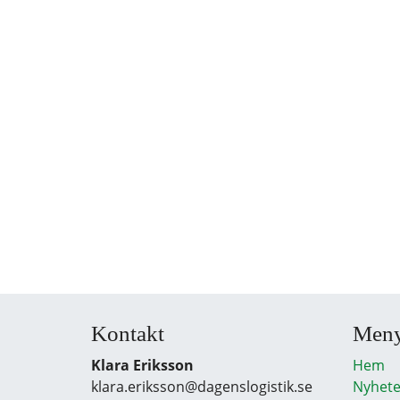
Kontakt
Men
Klara Eriksson
Hem
klara.eriksson@dagenslogistik.se
Nyhete