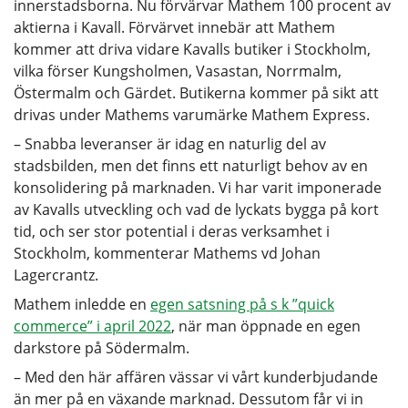
innerstadsborna. Nu förvärvar Mathem 100 procent av
aktierna i Kavall. Förvärvet innebär att Mathem
kommer att driva vidare Kavalls butiker i Stockholm,
vilka förser Kungsholmen, Vasastan, Norrmalm,
Östermalm och Gärdet. Butikerna kommer på sikt att
drivas under Mathems varumärke Mathem Express.
– Snabba leveranser är idag en naturlig del av
stadsbilden, men det finns ett naturligt behov av en
konsolidering på marknaden. Vi har varit imponerade
av Kavalls utveckling och vad de lyckats bygga på kort
tid, och ser stor potential i deras verksamhet i
Stockholm, kommenterar Mathems vd Johan
Lagercrantz.
Mathem inledde en
egen satsning på s k ”quick
commerce” i april 2022
, när man öppnade en egen
darkstore på Södermalm.
– Med den här affären vässar vi vårt kunderbjudande
än mer på en växande marknad. Dessutom får vi in