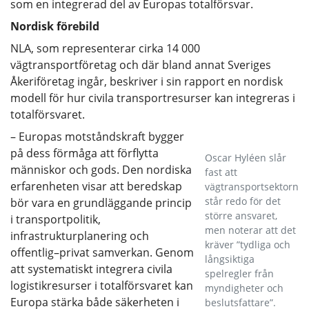
som en integrerad del av Europas totalförsvar.
Nordisk förebild
NLA, som representerar cirka 14 000
vägtransportföretag och där bland annat Sveriges
Åkeriföretag ingår, beskriver i sin rapport en nordisk
modell för hur civila transportresurser kan integreras i
totalförsvaret.
– Europas motståndskraft bygger
på dess förmåga att förflytta
Oscar Hyléen slår
människor och gods. Den nordiska
fast att
erfarenheten visar att beredskap
vägtransportsektorn
står redo för det
bör vara en grundläggande princip
större ansvaret,
i transportpolitik,
men noterar att det
infrastrukturplanering och
kräver ”tydliga och
offentlig–privat samverkan. Genom
långsiktiga
att systematiskt integrera civila
spelregler från
logistikresurser i totalförsvaret kan
myndigheter och
Europa stärka både säkerheten i
beslutsfattare”.