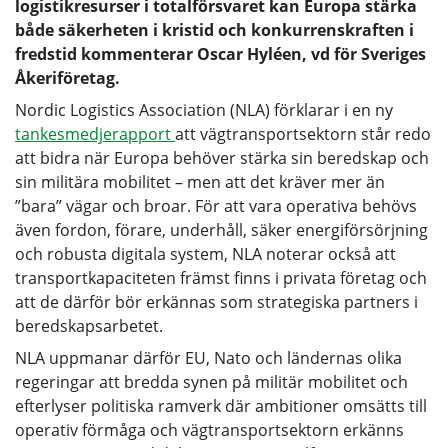
logistikresurser i totalförsvaret kan Europa stärka
både säkerheten i kristid och konkurrenskraften i
fredstid kommenterar Oscar Hyléen, vd för Sveriges
Åkeriföretag.
Nordic Logistics Association (NLA) förklarar i en ny
tankesmedjerapport
att vägtransportsektorn står redo
att bidra när Europa behöver stärka sin beredskap och
sin militära mobilitet – men att det kräver mer än
”bara” vägar och broar. För att vara operativa behövs
även fordon, förare, underhåll, säker energiförsörjning
och robusta digitala system, NLA noterar också att
transportkapaciteten främst finns i privata företag och
att de därför bör erkännas som strategiska partners i
beredskapsarbetet.
NLA uppmanar därför EU, Nato och ländernas olika
regeringar att bredda synen på militär mobilitet och
efterlyser politiska ramverk där ambitioner omsätts till
operativ förmåga och vägtransportsektorn erkänns