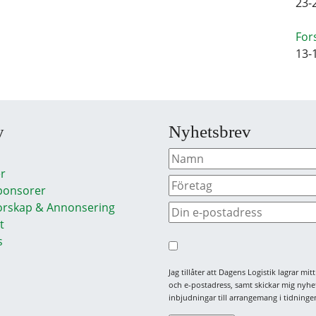
23-
For
13-
y
Nyhetsbrev
r
ponsorer
rskap & Annonsering
t
s
Jag tillåter att Dagens Logistik lagrar mi
och e-postadress, samt skickar mig nyhe
inbjudningar till arrangemang i tidningen