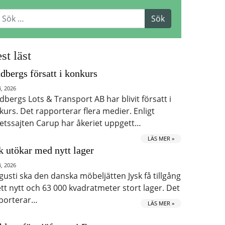
st läst
dbergs försatt i konkurs
i, 2026
dbergs Lots & Transport AB har blivit försatt i
kurs. Det rapporterar flera medier. Enligt
etssajten Carup har åkeriet uppgett…
LÄS MER »
k utökar med nytt lager
i, 2026
ugusti ska den danska möbeljätten Jysk få tillgång
 ett nytt och 63 000 kvadratmeter stort lager. Det
porterar…
LÄS MER »