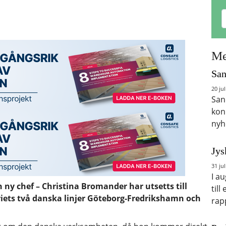
Me
San
20 jul
San
kon
nyh
Jys
31 jul
I a
ny chef – Christina Bromander har utsetts till
till
eriets två danska linjer Göteborg-Fredrikshamn och
rap