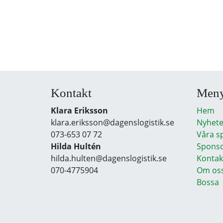
Kontakt
Men
Klara Eriksson
Hem
klara.eriksson@dagenslogistik.se
Nyhete
073-653 07 72
Våra s
Hilda Hultén
Sponso
hilda.hulten@dagenslogistik.se
Kontak
070-4775904
Om os
Bossa