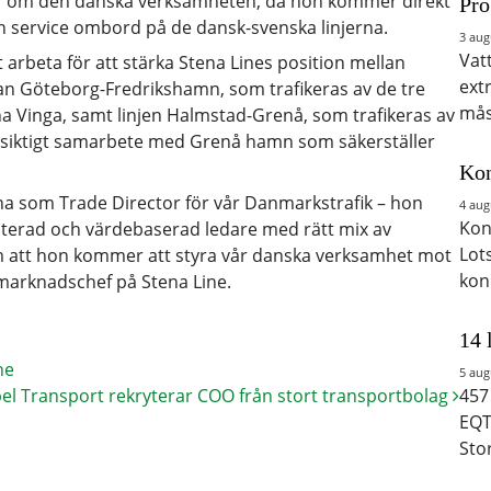
r om den danska verksamheten, då hon kommer direkt
Pro
ch service ombord på de dansk-svenska linjerna.
3 aug
Vat
 arbeta för att stärka Stena Lines position mellan
ext
an Göteborg-Fredrikshamn, som trafikeras av de tre
mås
na Vinga, samt linjen Halmstad-Grenå, som trafikeras av
ångsiktigt samarbete med Grenå hamn som säkerställer
Kon
tina som Trade Director för vår Danmarkstrafik – hon
4 aug
Kon
ienterad och värdebaserad ledare med rätt mix av
Lot
m att hon kommer att styra vår danska verksamhet mot
kon
 marknadschef på Stena Line.
14 
ne
5 aug
el Transport rekryterar COO från stort transportbolag
457
EQT
Sto