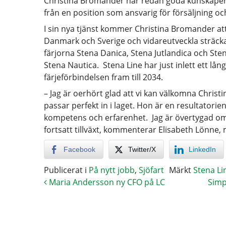
Christina Bromander har redan goda kunskape
från en position som ansvarig för försäljning o
I sin nya tjänst kommer Christina Bromander att
Danmark och Sverige och vidareutveckla sträck
färjorna Stena Danica, Stena Jutlandica och Ste
Stena Nautica. Stena Line har just inlett ett l
färjeförbindelsen fram till 2034.
– Jag är oerhört glad att vi kan välkomna Chris
passar perfekt in i laget. Hon är en resultator
kompetens och erfarenhet. Jag är övertygad o
fortsatt tillväxt, kommenterar Elisabeth Lönne,
Facebook
Twitter/X
LinkedIn
Publicerat i
På nytt jobb
,
Sjöfart
Märkt
Stena Li
Maria Andersson ny CFO på LC
Simp